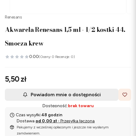
Renesans
Akwarela Renesans 1,5 ml - 1/2 kostki 44.
Smocza krew
0.00
(Oceny: 0 Recenzje: 0)
Cena
5,50 zł
Powiadom mnie o dostępności
Dostępność:
brak towaru
Czas wysyłki:
48 godzin
Dostawa
od 0,00 zł
- Przesyłka łączona
Pakujemy z wcześniej opłaconym i jeszcze nie wysłanym
zamówieniem.