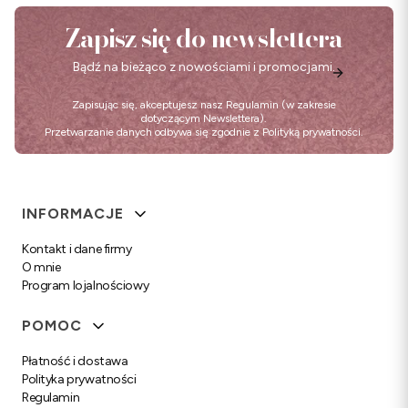
Zapisz się do newslettera
Bądź na bieżąco z nowościami i promocjami.
Zapisując się, akceptujesz nasz
Regulamin
(w zakresie
dotyczącym Newslettera).
Przetwarzanie danych odbywa się zgodnie z
Polityką prywatności
.
Linki w stopce
INFORMACJE
Kontakt i dane firmy
O mnie
Program lojalnościowy
POMOC
Płatność i dostawa
Polityka prywatności
Regulamin