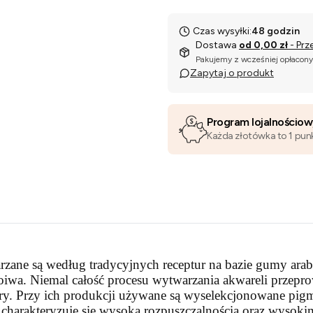
Czas wysyłki:
48 godzin
Dostawa
od 0,00 zł
- Prz
Pakujemy z wcześniej opłacon
Zapytaj o produkt
Program lojalnościo
Każda złotówka to 1 pun
rzane są według tradycyjnych receptur na bazie gumy ara
wa. Niemal całość procesu wytwarzania akwareli przeprow
ptury. Przy ich produkcji używane są wyselekcjonowane pig
 charakteryzuje się wysoką rozpuszczalnością oraz wysok