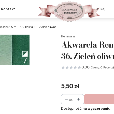
Kontakt
esans 1,5 ml - 1/2 kostki 36. Zieleń oliwna
Renesans
Akwarela Renes
36. Zieleń oli
0.00
(Oceny: 0 Recenzj
Cena
5,50 zł
szt.
Dostępność:
na wyczerpaniu