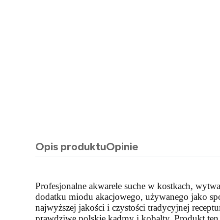
Opis produktu
Opinie
Profesjonalne akwarele suche w kostkach, wytwa
dodatku miodu akacjowego, używanego jako spoi
najwyższej jakości i czystości tradycyjnej rece
prawdziwe polskie kadmy i kobalty. Produkt ten