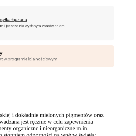
esyłka łączona
ym i jeszcze nie wysłanym zamówieniem.
wy
kt w programie lojalnościowym
bskiej i dokładnie mielonych pigmentów oraz
adzana jest ręcznie w celu zapewnienia
menty organiczne i nieorganiczne m.in.
im stopniem odporności na wpływ światła: