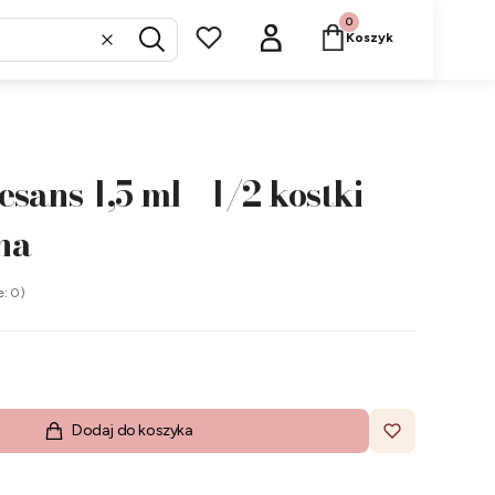
Produkty w koszyku: 
Koszyk
Wyczyść
Szukaj
ans 1,5 ml - 1/2 kostki
wna
e: 0)
Dodaj do koszyka