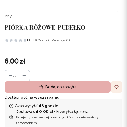
Inny
PIÓRKA RÓŻOWE-PUDEŁKO
0.00
(Oceny: 0 Recenzje: 0)
Cena
6,00 zł
szt.
Dodaj do koszyka
Dostępność:
na wyczerpaniu
Czas wysyłki:
48 godzin
Dostawa
od 0,00 zł
- Przesyłka łączona
Pakujemy z wcześniej opłaconym i jeszcze nie wysłanym
zamówieniem.