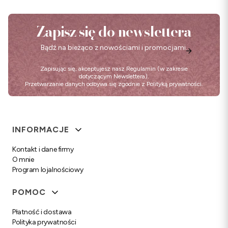
Zapisz się do newslettera
Bądź na bieżąco z nowościami i promocjami.
Zapisując się, akceptujesz nasz
Regulamin
(w zakresie
dotyczącym Newslettera).
Przetwarzanie danych odbywa się zgodnie z
Polityką prywatności
.
Linki w stopce
INFORMACJE
Kontakt i dane firmy
O mnie
Program lojalnościowy
POMOC
Płatność i dostawa
Polityka prywatności