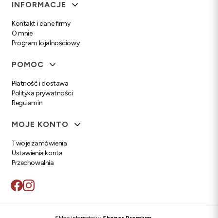
Linki w stopce
INFORMACJE
Kontakt i dane firmy
O mnie
Program lojalnościowy
POMOC
Płatność i dostawa
Polityka prywatności
Regulamin
MOJE KONTO
Twoje zamówienia
Ustawienia konta
Przechowalnia