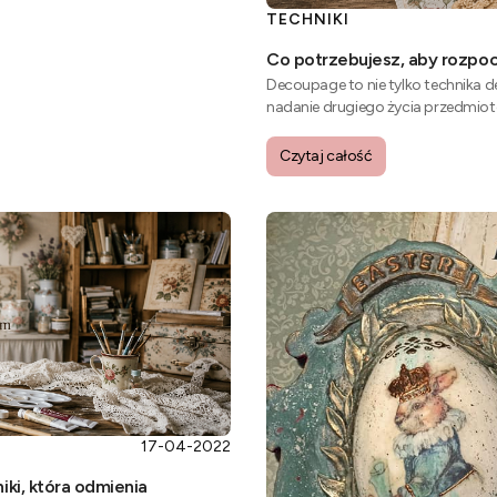
TECHNIKI
Co potrzebujesz, aby rozpo
Decoupage to nie tylko technika 
nadanie drugiego życia przedmioto
gąszczu dostępnych materiałów - 
Czytaj całość
17-04-2022
iki, która odmienia