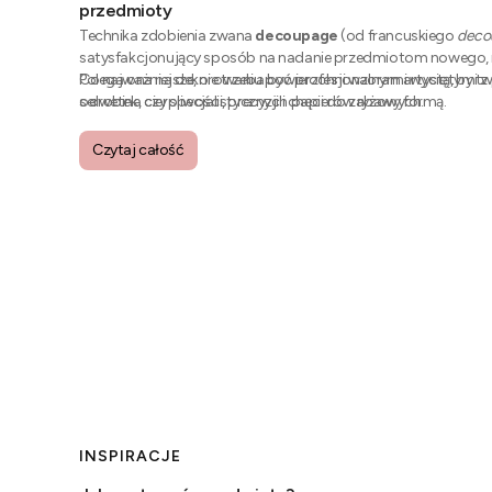
przedmioty
Technika zdobienia zwana
decoupage
(od francuskiego
deco
satysfakcjonujący sposób na nadanie przedmiotom nowego, 
Polega ona na dekorowaniu powierzchni wzorami wyciętymi z pa
Co najważniejsze, nie trzeba być profesjonalnym artystą, by t
serwetek, czy specjalistycznych papierów ryżowych.
odrobina cierpliwości, precyzji i chęci do zabawy formą.
Czytaj całość
INSPIRACJE