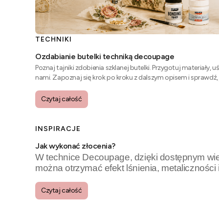
TECHNIKI
Ozdabianie butelki techniką decoupage
Poznaj tajniki zdobienia szklanej butelki. Przygotuj materiały, 
nami. Zapoznaj się krok po kroku z dalszym opisem i sprawdź, 
zwykłemu szkłu.
Czytaj całość
INSPIRACJE
Jak wykonać złocenia?
W technice Decoupage, dzięki dostępnym wie
można otrzymać efekt lśnienia, metaliczności
tego złoceń w postaci płatków, arkuszy czy foli
posłużyć do zdobienia różnych przedmiotów 
Czytaj całość
ciekawych dekoracji. Dzięki jej wykorzystaniu 
rzecz zyska nowy blask. Wymaga to pewnej pr