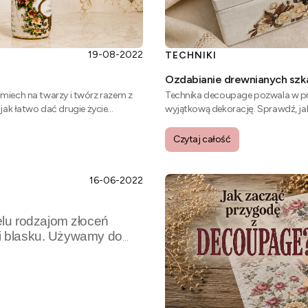
19-08-2022
TECHNIKI
Ozdabianie drewnianych szk
uśmiech na twarzy i twórz razem z
Technika decoupage pozwala w pr
jak łatwo dać drugie życie
wyjątkową dekorację. Sprawdź, jak
wykonania własnego projektu.
Czytaj całość
16-06-2022
lu rodzajom złoceń
 i blasku. Używamy do
i. Złota folia może
i przygotowywania
stara i nieefektowna
ecyzji i nieco