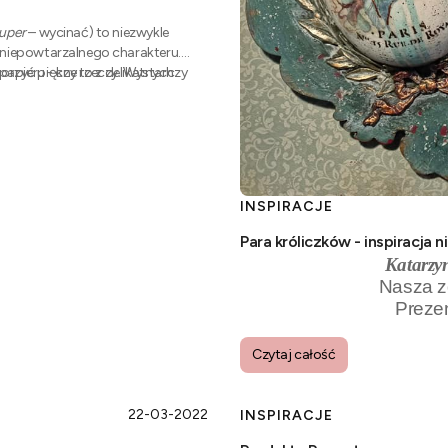
uper
– wycinać) to niezwykle
niepowtarzalnego charakteru.
pieru - czy to z delikatnych
worzyć piękne rzeczy. Wystarczy
INSPIRACJE
Para króliczków - inspiracja 
Katarzy
Nasza z
Prezen
Czytaj całość
22-03-2022
INSPIRACJE