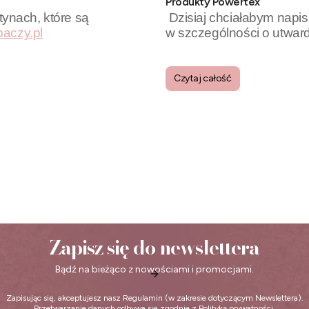
Produkty Powertex
tynach, które są
Dzisiaj chciałabym napi
paczy.pl
w szczególności o utwar
Czytaj całość
Zapisz się do newslettera
Bądź na bieżąco z nowościami i promocjami.
Zapisując się, akceptujesz nasz
Regulamin
(w zakresie dotyczącym Newslettera).
Przetwarzanie danych odbywa się zgodnie z
Polityką prywatności
.