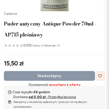
Cadence
Puder antyczny Antique Powder 70ml -
AP715 pleśniawy
0.00
(Oceny: 0 Recenzje: 0)
Cena
15,50 zł
Niedostępny
Dostępność:
wycofany z oferty
Czas wysyłki:
48 godzin
Dostawa
od 0,00 zł
- Przesyłka łączona
Pakujemy z wcześniej opłaconym i jeszcze nie wysłanym
zamówieniem.