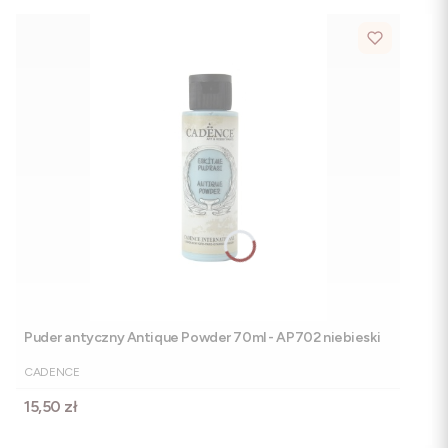
Puder antyczny Antique Powder 70ml - AP702 niebieski
PRODUCENT
CADENCE
Cena
15,50 zł