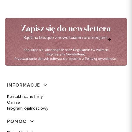
Zapisz się do newslettera
Bądź na bieżąco z nowościami i promocjami.
Zapisując się, akceptujesz nasz
Regulamin
(w zakresie
dotyczącym Newslettera).
Przetwarzanie danych odbywa się zgodnie z
Polityką prywatności
.
Linki w stopce
INFORMACJE
Kontakt i dane firmy
O mnie
Program lojalnościowy
POMOC