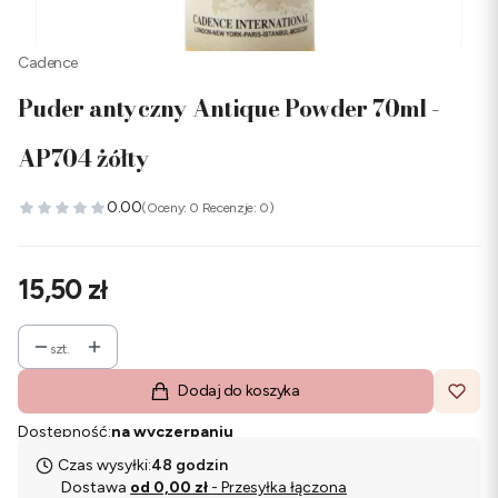
Cadence
Puder antyczny Antique Powder 70ml -
AP704 żółty
0.00
(Oceny: 0 Recenzje: 0)
Cena
15,50 zł
szt.
Dodaj do koszyka
Dostępność:
na wyczerpaniu
Czas wysyłki:
48 godzin
Dostawa
od 0,00 zł
- Przesyłka łączona