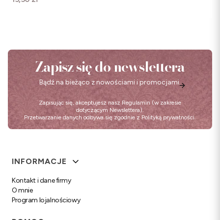
Zapisz się do newslettera
Bądź na bieżąco z nowościami i promocjami.
Zapisując się, akceptujesz nasz
Regulamin
(w zakresie
dotyczącym Newslettera).
Przetwarzanie danych odbywa się zgodnie z
Polityką prywatności
.
Linki w stopce
INFORMACJE
Kontakt i dane firmy
O mnie
Program lojalnościowy