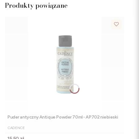
Produkty powiązane
Puder antyczny Antique Powder 70ml - AP702 niebieski
PRODUCENT
CADENCE
Cena
15,50 zł