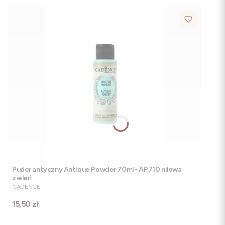
Puder antyczny Antique Powder 70ml - AP710 nilowa
zieleń
PRODUCENT
CADENCE
Cena
15,50 zł