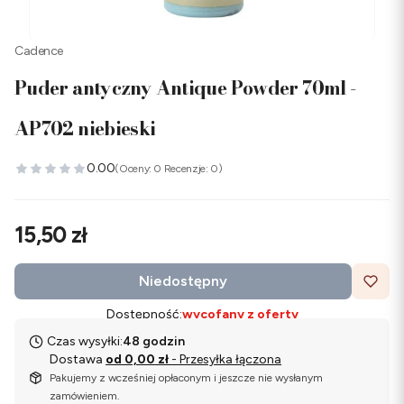
Cadence
Puder antyczny Antique Powder 70ml -
AP702 niebieski
0.00
(Oceny: 0 Recenzje: 0)
Cena
15,50 zł
Niedostępny
Dostępność:
wycofany z oferty
Czas wysyłki:
48 godzin
Dostawa
od 0,00 zł
- Przesyłka łączona
Pakujemy z wcześniej opłaconym i jeszcze nie wysłanym
zamówieniem.