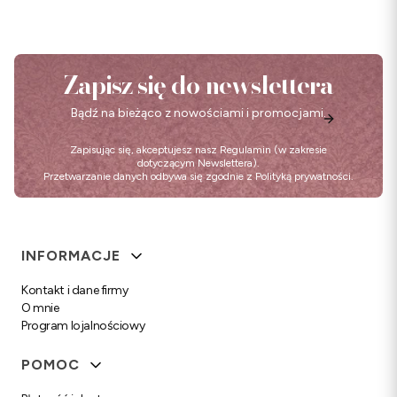
Zapisz się do newslettera
Bądź na bieżąco z nowościami i promocjami.
Zapisując się, akceptujesz nasz
Regulamin
(w zakresie
dotyczącym Newslettera).
Przetwarzanie danych odbywa się zgodnie z
Polityką prywatności
.
Linki w stopce
INFORMACJE
Kontakt i dane firmy
O mnie
Program lojalnościowy
POMOC