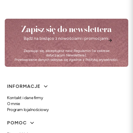
Zapisz się do newslettera
Bądź na bieżąco z nowościami i promocjami.
Zapisując się, akceptujesz nasz
Regulamin
(w zakresie
dotyczącym Newslettera).
Przetwarzanie danych odbywa się zgodnie z
Polityką prywatności
.
Linki w stopce
INFORMACJE
Kontakt i dane firmy
O mnie
Program lojalnościowy
POMOC