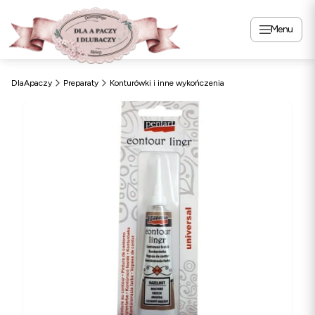
Menu
DlaApaczy
Preparaty
Konturówki i inne wykończenia