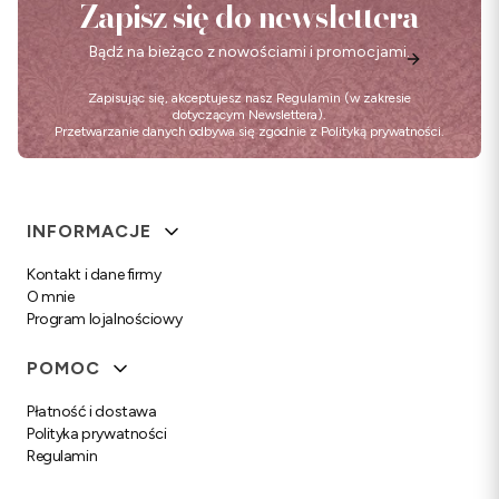
Zapisz się do newslettera
Bądź na bieżąco z nowościami i promocjami.
Zapisując się, akceptujesz nasz
Regulamin
(w zakresie
dotyczącym Newslettera).
Przetwarzanie danych odbywa się zgodnie z
Polityką prywatności
.
Linki w stopce
INFORMACJE
Kontakt i dane firmy
O mnie
Program lojalnościowy
POMOC
Płatność i dostawa
Polityka prywatności
Regulamin