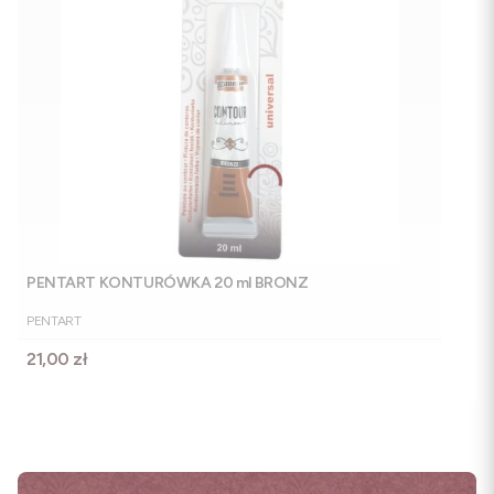
PENTART KONTURÓWKA 20 ml BRONZ
PRODUCENT
PENTART
Cena
21,00 zł