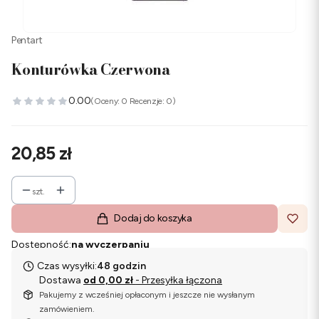
Pentart
Konturówka Czerwona
0.00
(Oceny: 0 Recenzje: 0)
Cena
20,85 zł
szt.
Dodaj do koszyka
Dostępność:
na wyczerpaniu
Czas wysyłki:
48 godzin
Dostawa
od 0,00 zł
- Przesyłka łączona
Pakujemy z wcześniej opłaconym i jeszcze nie wysłanym
zamówieniem.