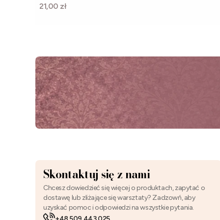
Cena
21,00 zł
Skontaktuj się z nami
Chcesz dowiedzieć się więcej o produktach, zapytać o
dostawę lub zliżające się warsztaty? Zadzowń, aby
uzyskać pomoc i odpowiedzi na wszystkie pytania.
+48 509 443 025