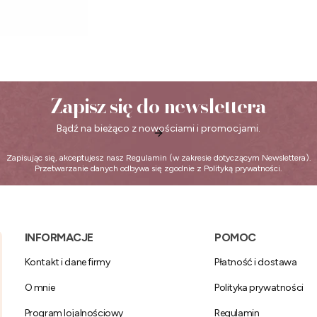
Zapisz się do newslettera
Bądź na bieżąco z nowościami i promocjami.
Zapisując się, akceptujesz nasz
Regulamin
(w zakresie dotyczącym Newslettera).
Przetwarzanie danych odbywa się zgodnie z
Polityką prywatności
.
Linki w stopce
INFORMACJE
POMOC
Kontakt i dane firmy
Płatność i dostawa
O mnie
Polityka prywatności
Program lojalnościowy
Regulamin