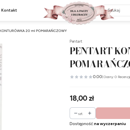
Kontakt
 KONTURÓWKA 20 ml POMARAŃCZOWY
Pentart
PENTART KO
POMARAŃC
0.00
(Oceny: 0 Recenzj
Cena
18,00 zł
szt.
Dostępność:
na wyczerpaniu