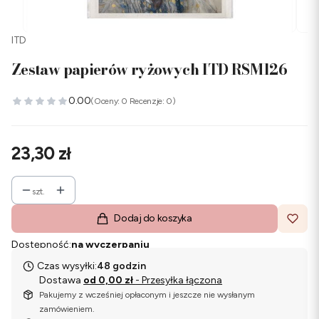
ITD
Zestaw papierów ryżowych ITD RSM126
0.00
(Oceny: 0 Recenzje: 0)
Cena
23,30 zł
szt.
Dodaj do koszyka
Dostępność:
na wyczerpaniu
Czas wysyłki:
48 godzin
Dostawa
od 0,00 zł
- Przesyłka łączona
Pakujemy z wcześniej opłaconym i jeszcze nie wysłanym
zamówieniem.