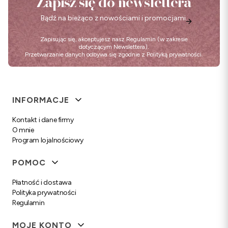
Zapisz się do newslettera
Bądź na bieżąco z nowościami i promocjami.
Zapisując się, akceptujesz nasz
Regulamin
(w zakresie
dotyczącym Newslettera).
Przetwarzanie danych odbywa się zgodnie z
Polityką prywatności
.
Linki w stopce
INFORMACJE
Kontakt i dane firmy
O mnie
Program lojalnościowy
POMOC
Płatność i dostawa
Polityka prywatności
Regulamin
MOJE KONTO