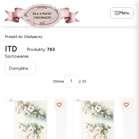
Menu
Przejdź do:
DlaApaczy
ITD
Produkty:
763
Lista produktów
Sortowanie:
Domyślne
Strona
z 32