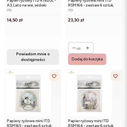
Papier ryżowy ITD R1420L -
Papiery ryżowe mini ITD
A3, Lato na wsi, widoki
RSM166 - zestaw 6 sztuk,
PRODUCENT
PRODUCENT
Pieski
ITD
ITD
Cena
Cena
14,50 zł
23,30 zł
szt.
Powiadom mnie o
Dodaj do koszyka
dostępności
Papiery ryżowe mini ITD
Papier ryżowy mini ITD
RSM165 - zestaw 6 sztuk,
RSM164 - zestaw 6 sztuk,