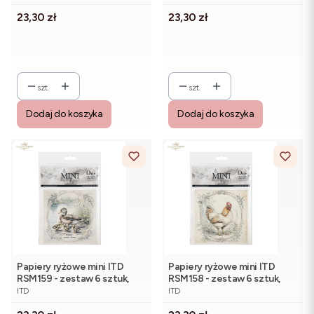
Cena
Cena
23,30 zł
23,30 zł
szt.
szt.
Dodaj do koszyka
Dodaj do koszyka
Papiery ryżowe mini ITD
Papiery ryżowe mini ITD
RSM159 - zestaw 6 sztuk,
RSM158 - zestaw 6 sztuk,
PRODUCENT
PRODUCENT
Kaczuszki
Kurki
ITD
ITD