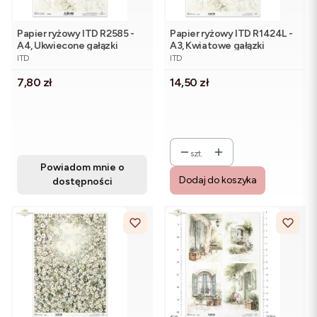
Papier ryżowy ITD R2585 -
Papier ryżowy ITD R1424L -
A4, Ukwiecone gałązki
A3, Kwiatowe gałązki
PRODUCENT
PRODUCENT
ITD
ITD
Cena
Cena
7,80 zł
14,50 zł
szt.
Powiadom mnie o
Dodaj do koszyka
dostępności