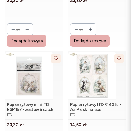
Cena
Cena
23,30 zł
23,30 zł
szt.
szt.
Dodaj do koszyka
Dodaj do koszyka
Papier ryżowy mini ITD
Papier ryżowy ITD R1405L -
RSM157 - zestaw 6 sztuk,
A3, Pieski na łące
PRODUCENT
PRODUCENT
Zajączki
ITD
ITD
Cena
Cena
23,30 zł
14,50 zł