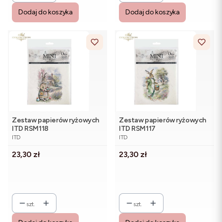
Dodaj do koszyka
Dodaj do koszyka
Zestaw papierów ryżowych
Zestaw papierów ryżowych
ITD RSM118
ITD RSM117
PRODUCENT
PRODUCENT
ITD
ITD
Cena
Cena
23,30 zł
23,30 zł
szt.
szt.