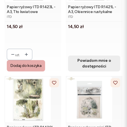
Papier ryżowy ITD R1423L -
Papier ryżowy ITD R1421L -
A3, Tło kwiatowe
A3, Okiennice rustykalne
PRODUCENT
PRODUCENT
ITD
ITD
Cena
Cena
14,50 zł
14,50 zł
szt.
Powiadom mnie o
Dodaj do koszyka
dostępności