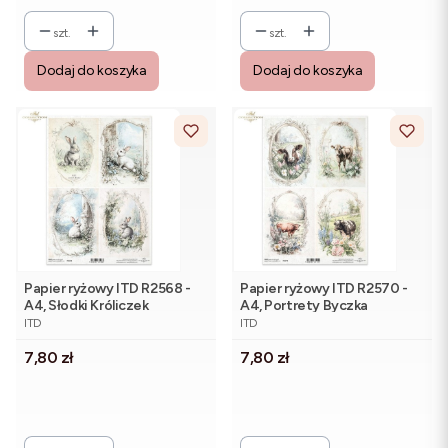
szt.
szt.
Dodaj do koszyka
Dodaj do koszyka
Papier ryżowy ITD R2568 -
Papier ryżowy ITD R2570 -
A4, Słodki Króliczek
A4, Portrety Byczka
PRODUCENT
PRODUCENT
ITD
ITD
Cena
Cena
7,80 zł
7,80 zł