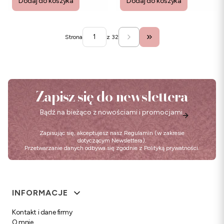
Dodaj do koszyka
Dodaj do koszyka
Strona
z 32
Przejdź do ostatniej str
Zapisz się do newslettera
Bądź na bieżąco z nowościami i promocjami.
Zapisując się, akceptujesz nasz
Regulamin
(w zakresie
dotyczącym Newslettera).
Przetwarzanie danych odbywa się zgodnie z
Polityką prywatności
.
Linki w stopce
INFORMACJE
Kontakt i dane firmy
O mnie