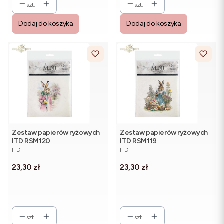
szt.
szt.
Dodaj do koszyka
Dodaj do koszyka
Zestaw papierów ryżowych
Zestaw papierów ryżowych
ITD RSM120
ITD RSM119
PRODUCENT
PRODUCENT
ITD
ITD
Cena
Cena
23,30 zł
23,30 zł
szt.
szt.