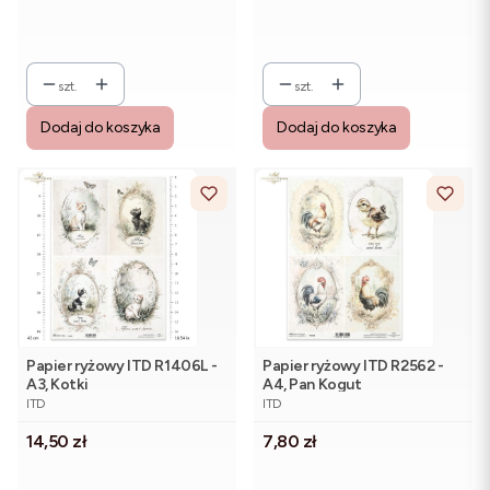
szt.
szt.
Dodaj do koszyka
Dodaj do koszyka
Papier ryżowy ITD R1406L -
Papier ryżowy ITD R2562 -
A3, Kotki
A4, Pan Kogut
PRODUCENT
PRODUCENT
ITD
ITD
Cena
Cena
14,50 zł
7,80 zł