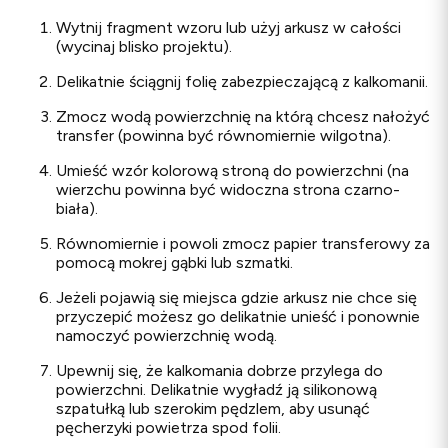
Wytnij fragment wzoru lub użyj arkusz w całości
(wycinaj blisko projektu).
Delikatnie ściągnij folię zabezpieczającą z kalkomanii.
Zmocz wodą powierzchnię na którą chcesz nałożyć
transfer (powinna być równomiernie wilgotna).
Umieść wzór kolorową
stroną do powierzchni (na
wierzchu powinna być widoczna strona czarno-
biała).
Równomiernie i powoli zmocz papier transferowy za
pomocą mokrej gąbki lub szmatki.
Jeżeli pojawią się miejsca gdzie arkusz nie chce się
przyczepić możesz go delikatnie unieść i ponownie
namoczyć powierzchnię wodą.
Upewnij się, że kalkomania dobrze przylega do
powierzchni. Delikatnie wygładź ją silikonową
szpatułką lub szerokim pędzlem, aby usunąć
pęcherzyki powietrza spod folii.