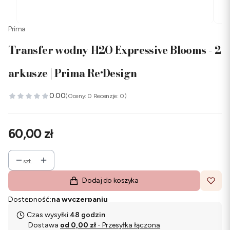
Prima
Transfer wodny H2O Expressive Blooms - 2
arkusze | Prima Re·Design
0.00
(Oceny: 0 Recenzje: 0)
Cena
60,00 zł
szt.
Dodaj do koszyka
Dostępność:
na wyczerpaniu
Czas wysyłki:
48 godzin
Dostawa
od 0,00 zł
- Przesyłka łączona