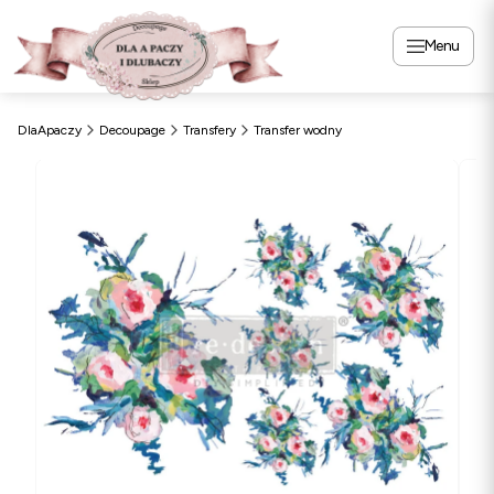
Menu
DlaApaczy
Decoupage
Transfery
Transfer wodny