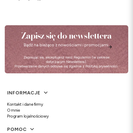
Zapisz się do newslettera
Bądź na bieżąco z nowościami i promocjami.
Zapisując się, akceptujesz nasz
Regulamin
(w zakresie
dotyczącym Newslettera).
Przetwarzanie danych odbywa się zgodnie z
Polityką prywatności
.
Linki w stopce
INFORMACJE
Kontakt i dane firmy
O mnie
Program lojalnościowy
POMOC