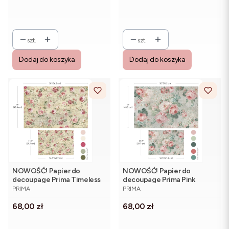
szt.
szt.
Dodaj do koszyka
Dodaj do koszyka
NOWOŚĆ! Papier do
NOWOŚĆ! Papier do
decoupage Prima Timeless
decoupage Prima Pink
PRODUCENT
PRODUCENT
Charm - zestaw 2 arkuszy
Blossom Bliss - zestaw 2
PRIMA
PRIMA
arkuszy
Cena
Cena
68,00 zł
68,00 zł