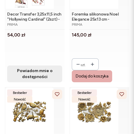
Decor Transfer 3,25x11,5 inch
Foremka silikonowa Noel
"Hollywing Cardinal" (2szt) -
Elegance 25x13 cm -
PRODUCENT
PRODUCENT
Re-Design with Prima
Re·Design Prima
PRIMA
PRIMA
Cena
Cena
54,00 zł
145,00 zł
szt.
Powiadom mnie o
Dodaj do koszyka
dostępności
Bestseller
Bestseller
Nowość
Nowość