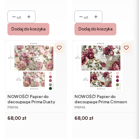
szt.
szt.
Dodaj do koszyka
Dodaj do koszyka
NOWOŚĆ! Papier do
NOWOŚĆ! Papier do
decoupage Prima Dusty
decoupage Prima Crimson
PRODUCENT
PRODUCENT
Velvet Mauve - zestaw 2
Elegance - zestaw 2 arkuszy
PRIMA
PRIMA
arkuszy
Cena
Cena
68,00 zł
68,00 zł