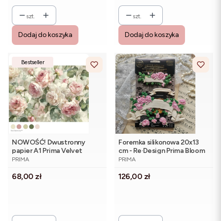
szt.
szt.
Dodaj do koszyka
Dodaj do koszyka
Bestseller
NOWOŚĆ! Dwustronny
Foremka silikonowa 20x13
papier A1 Prima Velvet
cm - Re·Design Prima Bloom
PRODUCENT
PRODUCENT
Bloom - 59 x 84 cm
of Eternity
PRIMA
PRIMA
Cena
Cena
68,00 zł
126,00 zł