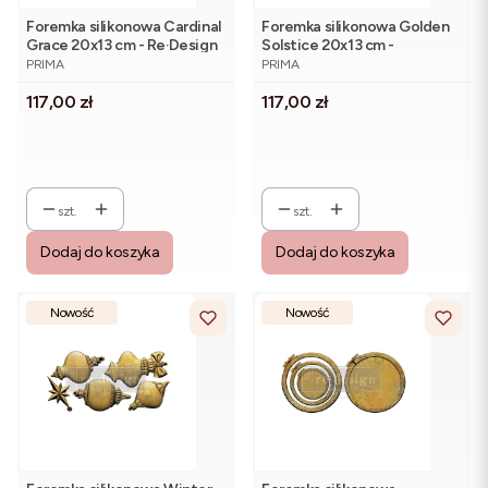
Foremka silikonowa Cardinal
Foremka silikonowa Golden
Grace 20x13 cm - Re·Design
Solstice 20x13 cm -
PRODUCENT
PRODUCENT
Prima
Re·Design Prima
PRIMA
PRIMA
Cena
Cena
117,00 zł
117,00 zł
szt.
szt.
Dodaj do koszyka
Dodaj do koszyka
Nowość
Nowość