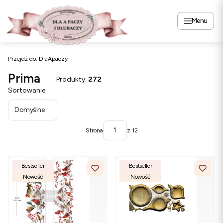
Menu
Przejdź do:
DlaApaczy
Prima
Produkty:
272
Lista produktów
Sortowanie:
Domyślne
Strona
z 12
Bestseller
Bestseller
Nowość
Nowość