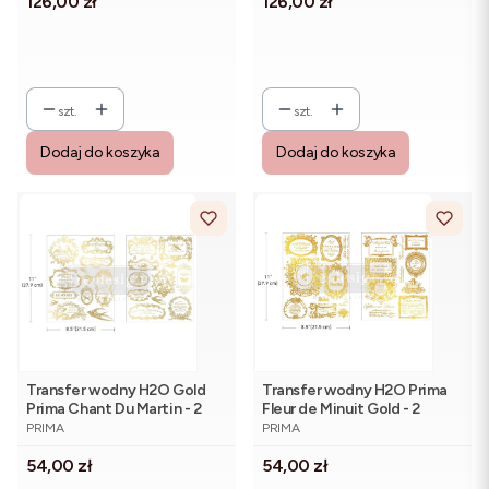
Cena
Cena
126,00 zł
126,00 zł
szt.
szt.
Dodaj do koszyka
Dodaj do koszyka
Transfer wodny H2O Gold
Transfer wodny H2O Prima
Prima Chant Du Martin - 2
Fleur de Minuit Gold - 2
PRODUCENT
PRODUCENT
arkusze
arkusze
PRIMA
PRIMA
Cena
Cena
54,00 zł
54,00 zł