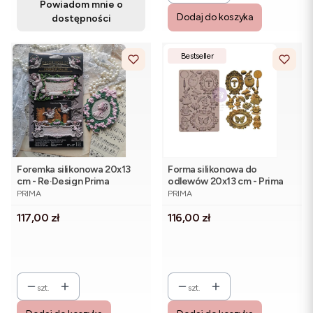
Powiadom mnie o
Dodaj do koszyka
dostępności
Bestseller
Foremka silikonowa 20x13
Forma silikonowa do
cm - Re·Design Prima
odlewów 20x13 cm - Prima
PRODUCENT
PRODUCENT
Ombres Florales
Sweet Spring
PRIMA
PRIMA
Cena
Cena
117,00 zł
116,00 zł
szt.
szt.