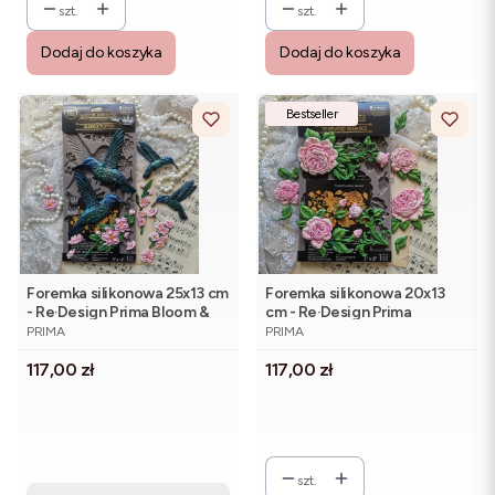
szt.
szt.
Dodaj do koszyka
Dodaj do koszyka
Bestseller
Foremka silikonowa 25x13 cm
Foremka silikonowa 20x13
- Re·Design Prima Bloom &
cm - Re·Design Prima
PRODUCENT
PRODUCENT
Flutter
Rosewood Romance
PRIMA
PRIMA
Cena
Cena
117,00 zł
117,00 zł
szt.