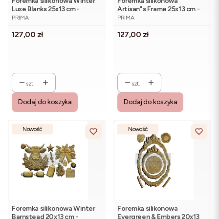
Foremka silikonowa Winter
Foremka silikonowa
Luxe Blanks 25x13 cm -
Artisan"s Frame 25x13 cm -
PRODUCENT
PRODUCENT
Re·Design Prima
Re·Design Prima (1)
PRIMA
PRIMA
Cena
Cena
127,00 zł
127,00 zł
szt.
szt.
Dodaj do koszyka
Dodaj do koszyka
Nowość
Nowość
Foremka silikonowa Winter
Foremka silikonowa
Barnstead 20x13 cm -
Evergreen & Embers 20x13