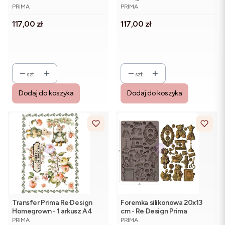
PRODUCENT
PRODUCENT
Re·Design Prima
cm - Re·Design Prima
PRIMA
PRIMA
Cena
Cena
117,00 zł
117,00 zł
szt.
szt.
Dodaj do koszyka
Dodaj do koszyka
Transfer Prima Re·Design
Foremka silikonowa 20x13
Homegrown - 1 arkusz A4
cm - Re·Design Prima
PRODUCENT
PRODUCENT
Buttons & Keepsakes
PRIMA
PRIMA