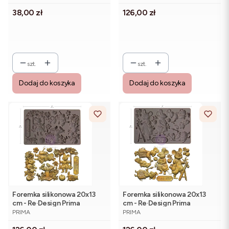
Cena
Cena
38,00 zł
126,00 zł
szt.
szt.
Dodaj do koszyka
Dodaj do koszyka
Foremka silikonowa 20x13
Foremka silikonowa 20x13
cm - Re·Design Prima
cm - Re·Design Prima
PRODUCENT
PRODUCENT
Homegrown Sweet Garden
Homegrown Tiny Gardens
PRIMA
PRIMA