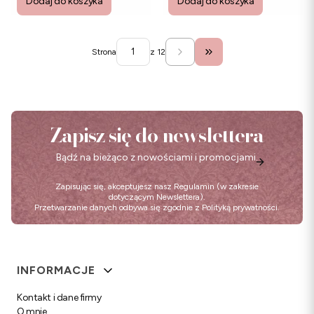
Dodaj do koszyka
Dodaj do koszyka
Strona
z 12
Przejdź do ostatniej str
Zapisz się do newslettera
Bądź na bieżąco z nowościami i promocjami.
Zapisując się, akceptujesz nasz
Regulamin
(w zakresie
dotyczącym Newslettera).
Przetwarzanie danych odbywa się zgodnie z
Polityką prywatności
.
Linki w stopce
INFORMACJE
Kontakt i dane firmy
O mnie