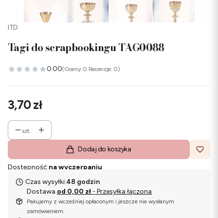
ITD
Tagi do scrapbookingu TAG0088
0.00
(Oceny: 0 Recenzje: 0)
Cena
3,70 zł
szt.
Dodaj do koszyka
Dostępność:
na wyczerpaniu
Czas wysyłki:
48 godzin
Dostawa
od 0,00 zł
- Przesyłka łączona
Pakujemy z wcześniej opłaconym i jeszcze nie wysłanym
zamówieniem.