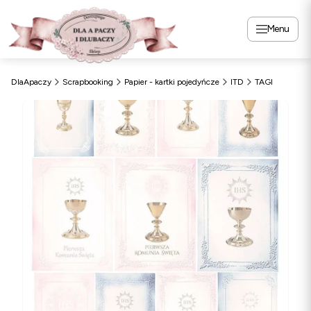
Menu
DlaApaczy
Scrapbooking
Papier - kartki pojedyńcze
ITD
TAGI