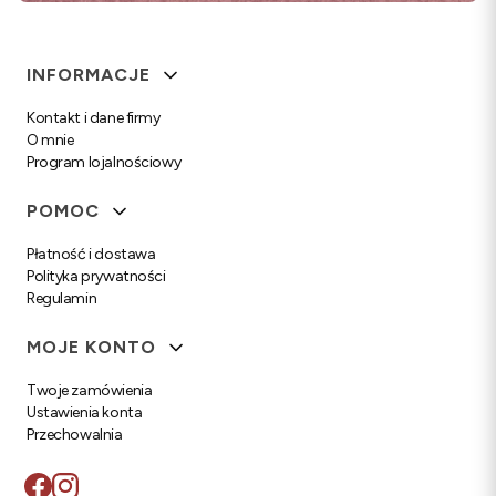
Linki w stopce
INFORMACJE
Kontakt i dane firmy
O mnie
Program lojalnościowy
POMOC
Płatność i dostawa
Polityka prywatności
Regulamin
MOJE KONTO
Twoje zamówienia
Ustawienia konta
Przechowalnia