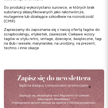
Do produkcji wykorzystano surowce, w których brak
substancji sklasyfikowanych jako rakotwórcze,
mutagenne lub działające szkodliwie na rozrodczość
(CMR).
Zapraszamy do zapoznania się z naszą ofertą tagów do
scrapbookingu, etykietek, zawieszek. Ciekawe wzory
tagów w stylu retro, vintage, dziecięce, świąteczne, tagi
na ślub i wesele, marynarskie, na urodziny, na prezent,
techno..i inne okazje
Zapisz się do newslettera
Bądź na bieżąco z nowościami i promocjami.
Zapisując się, akceptujesz nasz
Regulamin
(w zakresie
dotyczącym Newslettera).
Przetwarzanie danych odbywa się zgodnie z
Polityką prywatności
.