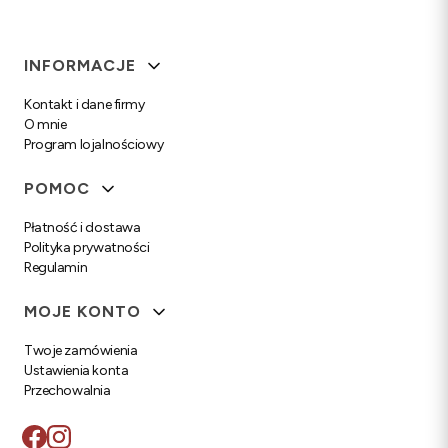
Linki w stopce
INFORMACJE
Kontakt i dane firmy
O mnie
Program lojalnościowy
POMOC
Płatność i dostawa
Polityka prywatności
Regulamin
MOJE KONTO
Twoje zamówienia
Ustawienia konta
Przechowalnia