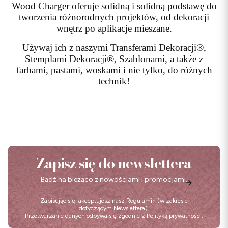
Wood Charger oferuje solidną i solidną podstawę do
tworzenia różnorodnych projektów, od dekoracji
wnętrz po aplikacje mieszane.
Używaj ich z naszymi Transferami Dekoracji®,
Stemplami Dekoracji®, Szablonami, a także z
farbami, pastami, woskami i nie tylko, do różnych
technik!
Zapisz się do newslettera
Bądź na bieżąco z nowościami i promocjami.
Zapisując się, akceptujesz nasz
Regulamin
(w zakresie
dotyczącym Newslettera).
Przetwarzanie danych odbywa się zgodnie z
Polityką prywatności
.