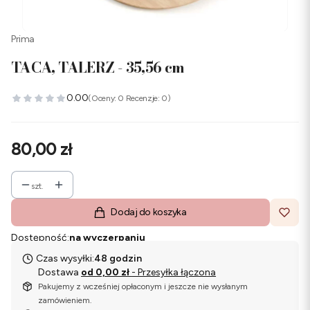
Prima
TACA, TALERZ - 35,56 cm
0.00
(Oceny: 0 Recenzje: 0)
Cena
80,00 zł
szt.
Dodaj do koszyka
Dostępność:
na wyczerpaniu
Czas wysyłki:
48 godzin
Dostawa
od 0,00 zł
- Przesyłka łączona
Pakujemy z wcześniej opłaconym i jeszcze nie wysłanym
zamówieniem.