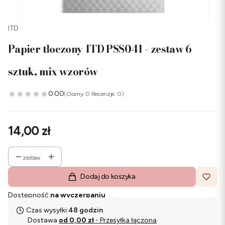
ITD
Papier tłoczony ITD PSS041 - zestaw 6
sztuk, mix wzorów
0.00
(Oceny: 0 Recenzje: 0)
Cena
14,00 zł
zestaw
Dodaj do koszyka
Dostępność:
na wyczerpaniu
Czas wysyłki:
48 godzin
Dostawa
od 0,00 zł
- Przesyłka łączona