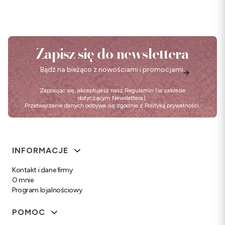
Zapisz się do newslettera
Bądź na bieżąco z nowościami i promocjami.
Zapisując się, akceptujesz nasz
Regulamin
(w zakresie
dotyczącym Newslettera).
Przetwarzanie danych odbywa się zgodnie z
Polityką prywatności
.
Linki w stopce
INFORMACJE
Kontakt i dane firmy
O mnie
Program lojalnościowy
POMOC