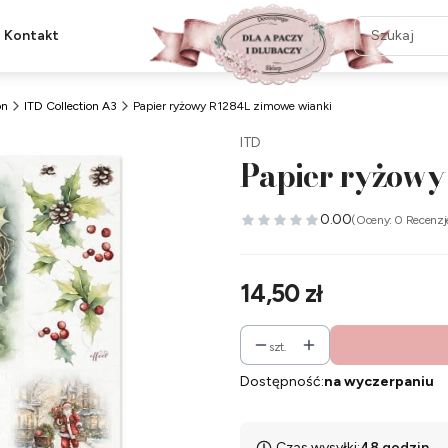
Kontakt
on
ITD Collection A3
Papier ryżowy R1284L zimowe wianki
ITD
Papier ryżowy
0.00
(Oceny: 0 Recenzj
Cena
14,50 zł
szt.
Dostępność:
na wyczerpaniu
Czas wysyłki:
48 godzin