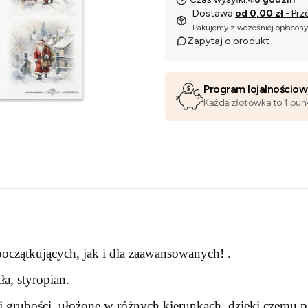
Dostawa
od 0,00 zł
- Prz
Pakujemy z wcześniej opłacon
Zapytaj o produkt
Program lojalnościo
Każda złotówka to 1 pun
oczątkujących, jak i dla zaawansowanych! .
a, styropian.
j grubości, ułożone w różnych kierunkach, dzięki czemu pa