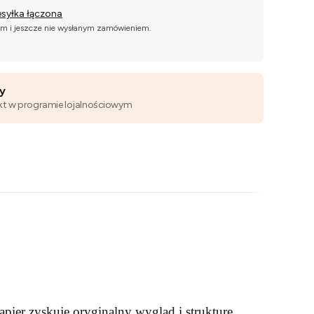
esyłka łączona
ym i jeszcze nie wysłanym zamówieniem.
wy
kt w programie lojalnościowym
pier zyskuje oryginalny wygląd i strukturę.