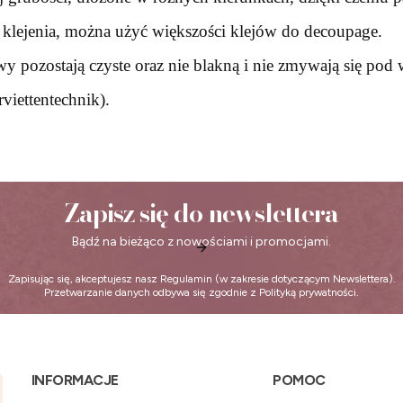
o klejenia, można użyć większości klejów do decoupage.
 pozostają czyste oraz nie blakną i nie zmywają się pod
viettentechnik).
Zapisz się do newslettera
Bądź na bieżąco z nowościami i promocjami.
Zapisując się, akceptujesz nasz
Regulamin
(w zakresie dotyczącym Newslettera).
Przetwarzanie danych odbywa się zgodnie z
Polityką prywatności
.
Linki w stopce
INFORMACJE
POMOC