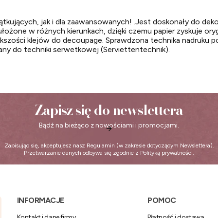
tkujących, jak i dla zaawansowanych! .Jest doskonały do dekor
ułożone w różnych kierunkach, dzięki czemu papier zyskuje oryg
iększości klejów do decoupage. Sprawdzona technika nadruku po
ny do techniki serwetkowej (Serviettentechnik).
Zapisz się do newslettera
Bądź na bieżąco z nowościami i promocjami.
Zapisując się, akceptujesz nasz
Regulamin
(w zakresie dotyczącym Newslettera).
Przetwarzanie danych odbywa się zgodnie z
Polityką prywatności
.
Linki w stopce
INFORMACJE
POMOC
Kontakt i dane firmy
Płatność i dostawa