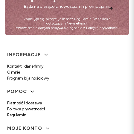
Bądź na bieżąco z nowościami i promocjami.
Zapisując się, akceptujesz nasz
Regulamin
(w zakresie
dotyczącym Newslettera).
Przetwarzanie danych odbywa się zgodnie z
Polityką prywatności
.
Linki w stopce
INFORMACJE
Kontakt i dane firmy
O mnie
Program lojalnościowy
POMOC
Płatność i dostawa
Polityka prywatności
Regulamin
MOJE KONTO