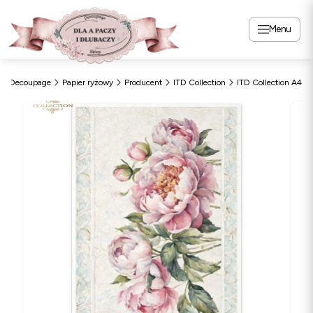
Menu
Decoupage
Papier ryżowy
Producent
ITD Collection
ITD Collection A4