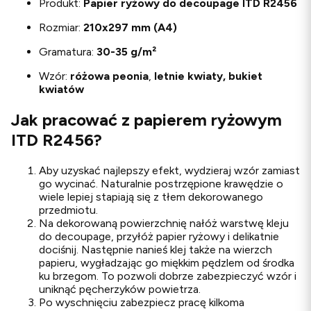
Produkt:
Papier ryżowy do decoupage ITD R2456
Rozmiar:
210x297 mm (A4)
Gramatura:
30-35 g/m²
Wzór:
różowa peonia
,
letnie kwiaty, bukiet
kwiatów
Jak pracować z papierem ryżowym
ITD R2456?
Aby uzyskać najlepszy efekt, wydzieraj wzór zamiast
go wycinać. Naturalnie postrzępione krawędzie o
wiele lepiej stapiają się z tłem dekorowanego
przedmiotu.
Na dekorowaną powierzchnię nałóż warstwę kleju
do decoupage, przyłóż papier ryżowy i delikatnie
dociśnij. Następnie nanieś klej także na wierzch
papieru, wygładzając go miękkim pędzlem od środka
ku brzegom. To pozwoli dobrze zabezpieczyć wzór i
uniknąć pęcherzyków powietrza.
Po wyschnięciu zabezpiecz pracę kilkoma