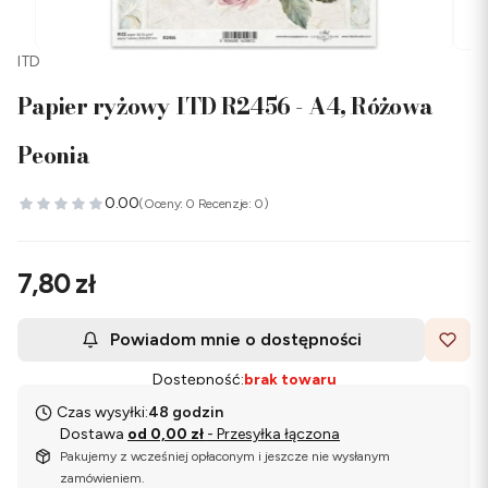
ITD
Papier ryżowy ITD R2456 - A4, Różowa
Peonia
0.00
(Oceny: 0 Recenzje: 0)
Cena
7,80 zł
Powiadom mnie o dostępności
Dostępność:
brak towaru
Czas wysyłki:
48 godzin
Dostawa
od 0,00 zł
- Przesyłka łączona
Pakujemy z wcześniej opłaconym i jeszcze nie wysłanym
zamówieniem.