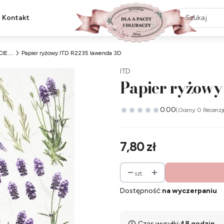
Kontakt
IE....
Papier ryżowy ITD R2235 lawenda 3D
ITD
Papier ryżowy
0.00
(Oceny: 0 Recenzj
Cena
7,80 zł
szt.
Dostępność:
na wyczerpaniu
Czas wysyłki:
48 godzin