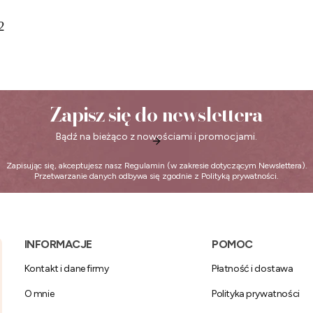
2
Zapisz się do newslettera
Bądź na bieżąco z nowościami i promocjami.
Zapisując się, akceptujesz nasz
Regulamin
(w zakresie dotyczącym Newslettera).
Przetwarzanie danych odbywa się zgodnie z
Polityką prywatności
.
Linki w stopce
INFORMACJE
POMOC
Kontakt i dane firmy
Płatność i dostawa
O mnie
Polityka prywatności