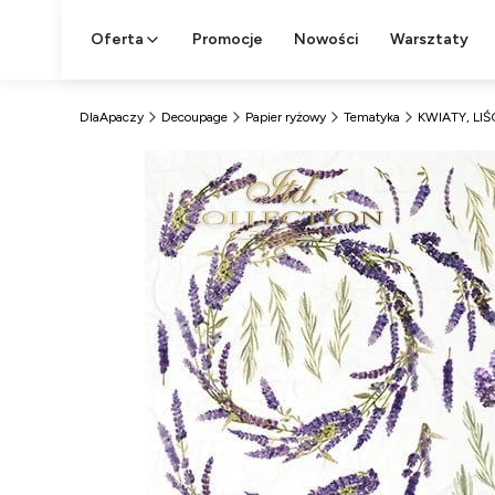
Oferta
Promocje
Nowości
Warsztaty
DlaApaczy
Decoupage
Papier ryżowy
Tematyka
KWIATY, LIŚC