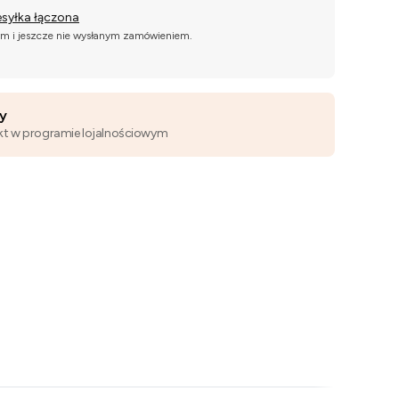
esyłka łączona
ym i jeszcze nie wysłanym zamówieniem.
wy
kt w programie lojalnościowym