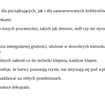
 dla początkujących, jak i dla zaawansowanych hobbystó
etkami.
o innych powierzchni, takich jak drewno, mdf czy też styro
łókna nieregularnej grubości, ułożone w dowolnych kierun
.
lnych zaleceń co do techniki klejenia, każdym klejem.
uje, że barwy pozostają czyste, nie zmywają się pod wpł
ie naddawać na obłych przedmiotach.
sztuce dekupażu.