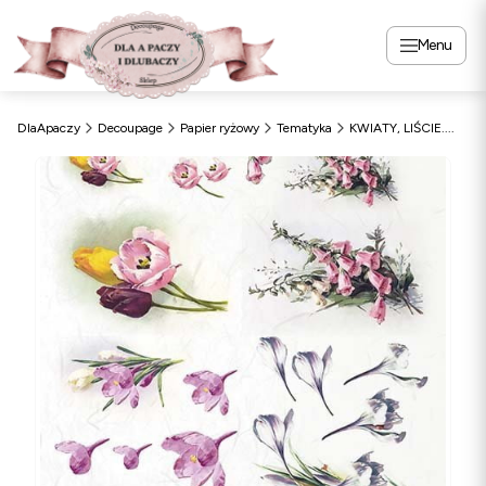
Menu
DlaApaczy
Decoupage
Papier ryżowy
Tematyka
KWIATY, LIŚCIE....