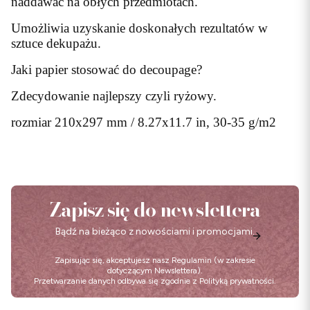
naddawać na obłych przedmiotach.
Umożliwia uzyskanie doskonałych rezultatów w
sztuce dekupażu.
Jaki papier stosować do decoupage?
Zdecydowanie najlepszy czyli ryżowy.
rozmiar 210x297 mm / 8.27x11.7 in, 30-35 g/m2
Zapisz się do newslettera
Bądź na bieżąco z nowościami i promocjami.
Zapisując się, akceptujesz nasz
Regulamin
(w zakresie
dotyczącym Newslettera).
Przetwarzanie danych odbywa się zgodnie z
Polityką prywatności
.