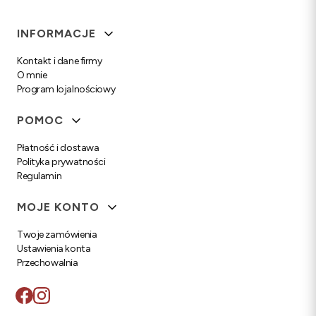
Linki w stopce
INFORMACJE
Kontakt i dane firmy
O mnie
Program lojalnościowy
POMOC
Płatność i dostawa
Polityka prywatności
Regulamin
MOJE KONTO
Twoje zamówienia
Ustawienia konta
Przechowalnia