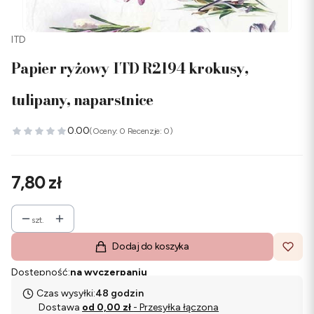
ITD
Papier ryżowy ITD R2194 krokusy,
tulipany, naparstnice
0.00
(Oceny: 0 Recenzje: 0)
Cena
7,80 zł
szt.
Dodaj do koszyka
Dostępność:
na wyczerpaniu
Czas wysyłki:
48 godzin
Dostawa
od 0,00 zł
- Przesyłka łączona