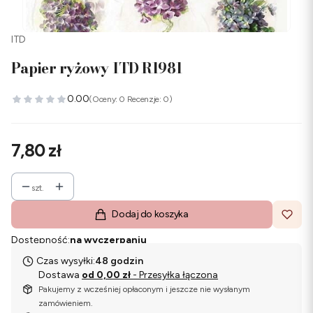
ITD
Papier ryżowy ITD R1981
0.00
(Oceny: 0 Recenzje: 0)
Cena
7,80 zł
szt.
Dodaj do koszyka
Dostępność:
na wyczerpaniu
Czas wysyłki:
48 godzin
Dostawa
od 0,00 zł
- Przesyłka łączona
Pakujemy z wcześniej opłaconym i jeszcze nie wysłanym
zamówieniem.