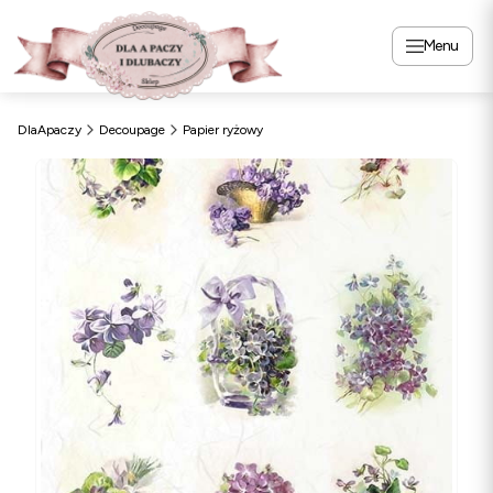
Menu
DlaApaczy
Decoupage
Papier ryżowy