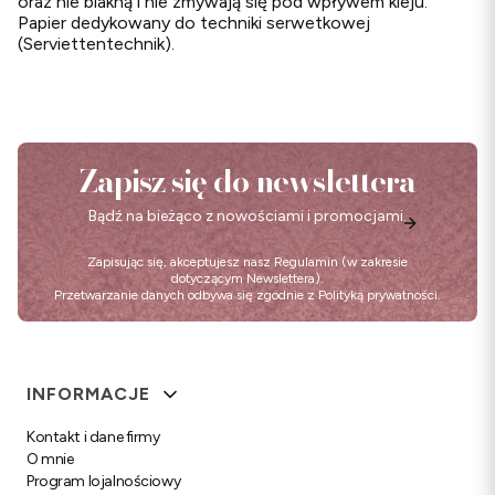
oraz nie blakną i nie zmywają się pod wpływem kleju.
Papier dedykowany do techniki serwetkowej
(Serviettentechnik).
Zapisz się do newslettera
Bądź na bieżąco z nowościami i promocjami.
Zapisując się, akceptujesz nasz
Regulamin
(w zakresie
dotyczącym Newslettera).
Przetwarzanie danych odbywa się zgodnie z
Polityką prywatności
.
Linki w stopce
INFORMACJE
Kontakt i dane firmy
O mnie
Program lojalnościowy