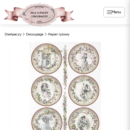
Menu
DlaApaczy
Decoupage
Papier ryżowy