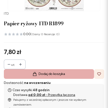
ITD
Papier ryżowy ITD R1899
0.00
(Oceny: 0 Recenzje: 0)
Cena
7,80 zł
szt.
Dodaj do koszyka
Dostępność:
na wyczerpaniu
Czas wysyłki:
48 godzin
Dostawa
od 0,00 zł
- Przesyłka łączona
Pakujemy z wcześniej opłaconym i jeszcze nie wysłanym
zamówieniem.