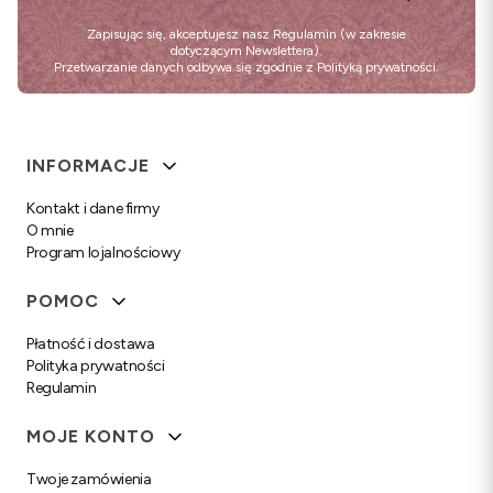
Zapisując się, akceptujesz nasz
Regulamin
(w zakresie
dotyczącym Newslettera).
Przetwarzanie danych odbywa się zgodnie z
Polityką prywatności
.
Linki w stopce
INFORMACJE
Kontakt i dane firmy
O mnie
Program lojalnościowy
POMOC
Płatność i dostawa
Polityka prywatności
Regulamin
MOJE KONTO
Twoje zamówienia