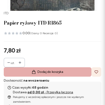
ITD
Papier ryżowy ITD R1865
0.00
(Oceny: 0 Recenzje: 0)
Cena
7,80 zł
szt.
Dodaj do koszyka
Dostępność:
na wyczerpaniu
Czas wysyłki:
48 godzin
Dostawa
od 0,00 zł
- Przesyłka łączona
Pakujemy z wcześniej opłaconym i jeszcze nie wysłanym
zamówieniem.