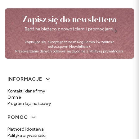
Zapisz się do newslettera
Bądź na bieżąco z nowościami i promocjami.
Zapisując się, akceptujesz nasz
Regulamin
(w zakresie
dotyczącym Newslettera).
Przetwarzanie danych odbywa się zgodnie z
Polityką prywatności
.
Linki w stopce
INFORMACJE
Kontakt i dane firmy
O mnie
Program lojalnościowy
POMOC
Płatność i dostawa
Polityka prywatności