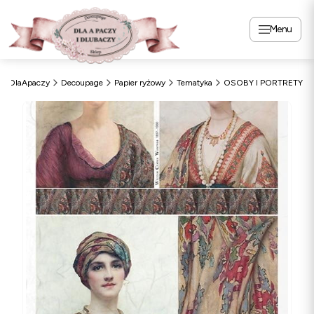
Menu
DlaApaczy
Decoupage
Papier ryżowy
Tematyka
OSOBY I PORTRETY