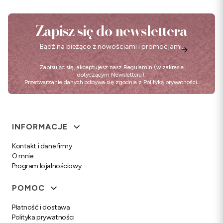
Zapisz się do newslettera
Bądź na bieżąco z nowościami i promocjami.
Zapisując się, akceptujesz nasz
Regulamin
(w zakresie
dotyczącym Newslettera).
Przetwarzanie danych odbywa się zgodnie z
Polityką prywatności
.
Linki w stopce
INFORMACJE
Kontakt i dane firmy
O mnie
Program lojalnościowy
POMOC
Płatność i dostawa
Polityka prywatności