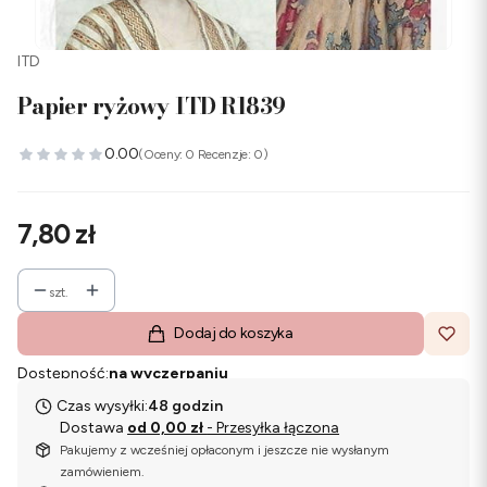
ITD
Papier ryżowy ITD R1839
0.00
(Oceny: 0 Recenzje: 0)
Cena
7,80 zł
szt.
Dodaj do koszyka
Dostępność:
na wyczerpaniu
Czas wysyłki:
48 godzin
Dostawa
od 0,00 zł
- Przesyłka łączona
Pakujemy z wcześniej opłaconym i jeszcze nie wysłanym
zamówieniem.