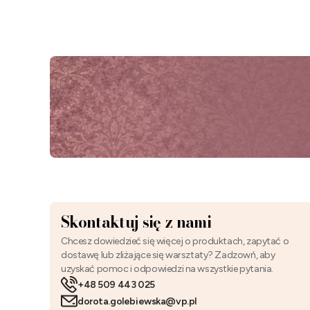
Skontaktuj się z nami
Chcesz dowiedzieć się więcej o produktach, zapytać o
dostawę lub zliżające się warsztaty? Zadzowń, aby
uzyskać pomoc i odpowiedzi na wszystkie pytania.
+48 509 443 025
dorota.golebiewska@vp.pl