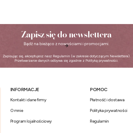
Zapisz się do newslettera
Bądź na bieżąco z nowościami i promocjami.
Zapisując się, akceptujesz nasz
Regulamin
(w zakresie dotyczącym Newslettera).
Przetwarzanie danych odbywa się zgodnie z
Polityką prywatności
.
Linki w stopce
INFORMACJE
POMOC
Kontakt i dane firmy
Płatność i dostawa
O mnie
Polityka prywatności
Program lojalnościowy
Regulamin