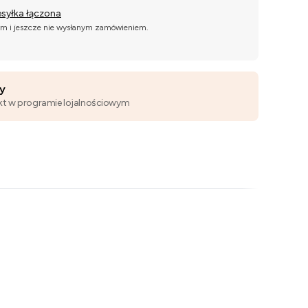
esyłka łączona
ym i jeszcze nie wysłanym zamówieniem.
wy
kt w programie lojalnościowym