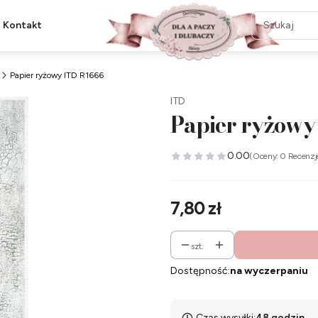
Kontakt
Papier ryżowy ITD R1666
ITD
Papier ryżowy
0.00
(Oceny: 0 Recenzj
Cena
7,80 zł
szt.
Dostępność:
na wyczerpaniu
Czas wysyłki:
48 godzin