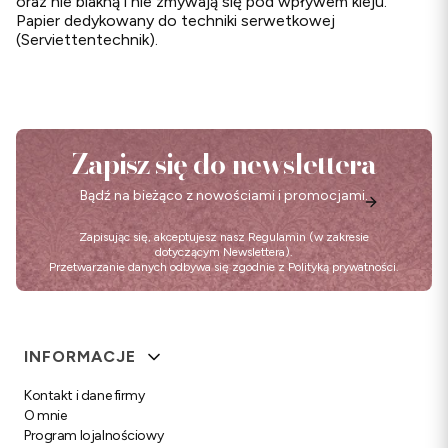
oraz nie blakną i nie zmywają się pod wpływem kleju.
Papier dedykowany do techniki serwetkowej
(Serviettentechnik).
Zapisz się do newslettera
Bądź na bieżąco z nowościami i promocjami.
Zapisując się, akceptujesz nasz
Regulamin
(w zakresie
dotyczącym Newslettera).
Przetwarzanie danych odbywa się zgodnie z
Polityką prywatności
.
Linki w stopce
INFORMACJE
Kontakt i dane firmy
O mnie
Program lojalnościowy