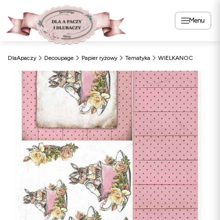
Menu
DlaApaczy
Decoupage
Papier ryżowy
Tematyka
WIELKANOC