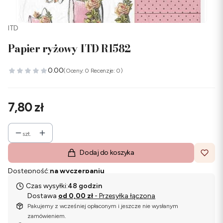
ITD
Papier ryżowy ITD R1582
0.00
(Oceny: 0 Recenzje: 0)
Cena
7,80 zł
szt.
Dodaj do koszyka
Dostępność:
na wyczerpaniu
Czas wysyłki:
48 godzin
Dostawa
od 0,00 zł
- Przesyłka łączona
Pakujemy z wcześniej opłaconym i jeszcze nie wysłanym
zamówieniem.