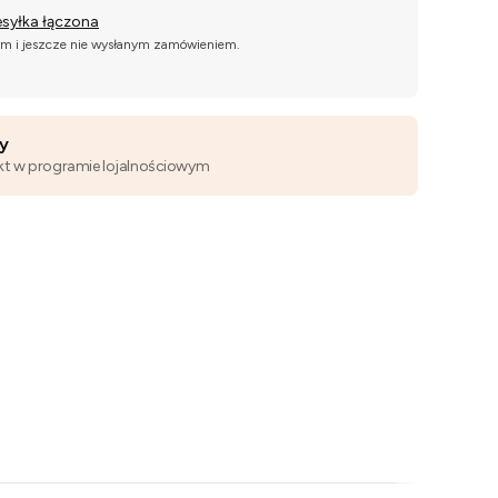
esyłka łączona
ym i jeszcze nie wysłanym zamówieniem.
wy
kt w programie lojalnościowym