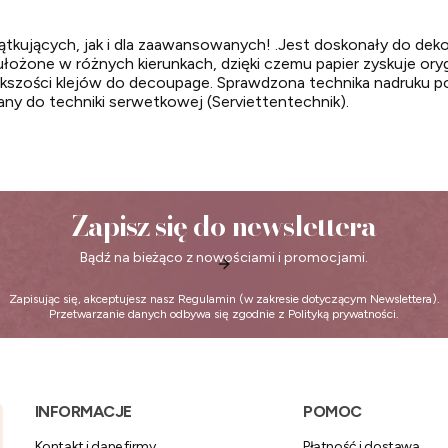
tkujących, jak i dla zaawansowanych! .Jest doskonały do dekor
ułożone w różnych kierunkach, dzięki czemu papier zyskuje oryg
iększości klejów do decoupage. Sprawdzona technika nadruku po
ny do techniki serwetkowej (Serviettentechnik).
Zapisz się do newslettera
Bądź na bieżąco z nowościami i promocjami.
Zapisując się, akceptujesz nasz
Regulamin
(w zakresie dotyczącym Newslettera).
Przetwarzanie danych odbywa się zgodnie z
Polityką prywatności
.
Linki w stopce
INFORMACJE
POMOC
Kontakt i dane firmy
Płatność i dostawa