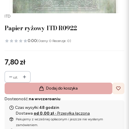
ITD
Papier ryżowy ITD R0922
0.00
(Oceny: 0 Recenzje: 0)
Cena
7,80 zł
szt.
Dodaj do koszyka
Dostępność:
na wyczerpaniu
Czas wysyłki:
48 godzin
Dostawa
od 0,00 zł
- Przesyłka łączona
Pakujemy z wcześniej opłaconym i jeszcze nie wysłanym
zamówieniem.