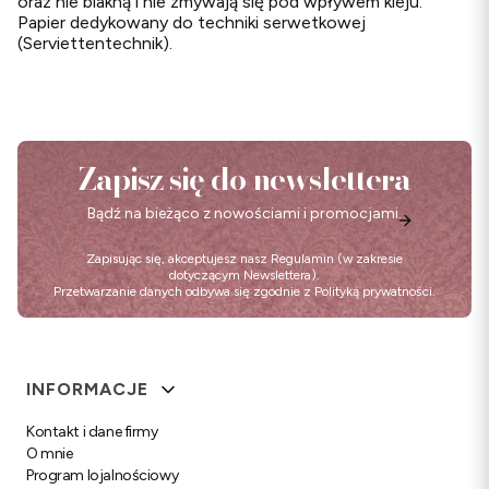
oraz nie blakną i nie zmywają się pod wpływem kleju.
Papier dedykowany do techniki serwetkowej
(Serviettentechnik).
Zapisz się do newslettera
Bądź na bieżąco z nowościami i promocjami.
Zapisując się, akceptujesz nasz
Regulamin
(w zakresie
dotyczącym Newslettera).
Przetwarzanie danych odbywa się zgodnie z
Polityką prywatności
.
Linki w stopce
INFORMACJE
Kontakt i dane firmy
O mnie
Program lojalnościowy