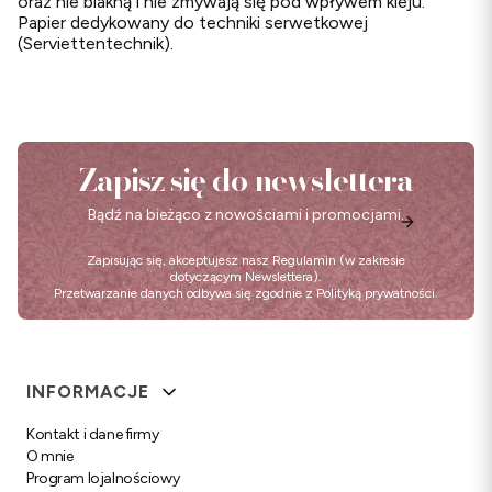
oraz nie blakną i nie zmywają się pod wpływem kleju.
Papier dedykowany do techniki serwetkowej
(Serviettentechnik).
Zapisz się do newslettera
Bądź na bieżąco z nowościami i promocjami.
Zapisując się, akceptujesz nasz
Regulamin
(w zakresie
dotyczącym Newslettera).
Przetwarzanie danych odbywa się zgodnie z
Polityką prywatności
.
Linki w stopce
INFORMACJE
Kontakt i dane firmy
O mnie
Program lojalnościowy