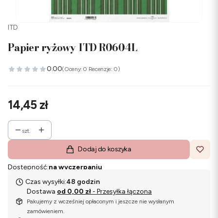
ITD
Papier ryżowy ITD R0604L
0.00
(Oceny: 0 Recenzje: 0)
Cena
14,45 zł
szt.
Dodaj do koszyka
Dostępność:
na wyczerpaniu
Czas wysyłki:
48 godzin
Dostawa
od 0,00 zł
- Przesyłka łączona
Pakujemy z wcześniej opłaconym i jeszcze nie wysłanym
zamówieniem.