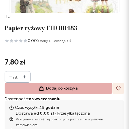
ITD
Papier ryżowy ITD R0483
0.00
(Oceny: 0 Recenzje: 0)
Cena
7,80 zł
szt.
Dodaj do koszyka
Dostępność:
na wyczerpaniu
Czas wysyłki:
48 godzin
Dostawa
od 0,00 zł
- Przesyłka łączona
Pakujemy z wcześniej opłaconym i jeszcze nie wysłanym
zamówieniem.