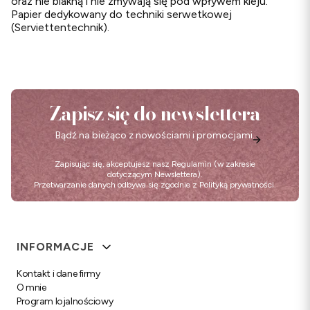
oraz nie blakną i nie zmywają się pod wpływem kleju.
Papier dedykowany do techniki serwetkowej
(Serviettentechnik).
Zapisz się do newslettera
Bądź na bieżąco z nowościami i promocjami.
Zapisując się, akceptujesz nasz
Regulamin
(w zakresie
dotyczącym Newslettera).
Przetwarzanie danych odbywa się zgodnie z
Polityką prywatności
.
Linki w stopce
INFORMACJE
Kontakt i dane firmy
O mnie
Program lojalnościowy