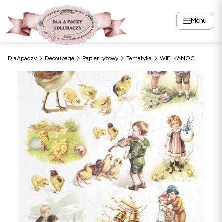
Menu
DlaApaczy
Decoupage
Papier ryżowy
Tematyka
WIELKANOC