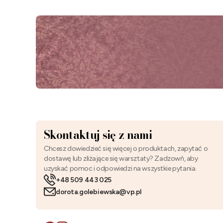
Skontaktuj się z nami
Chcesz dowiedzieć się więcej o produktach, zapytać o
dostawę lub zliżające się warsztaty? Zadzowń, aby
uzyskać pomoc i odpowiedzi na wszystkie pytania.
+48 509 443 025
dorota.golebiewska@vp.pl