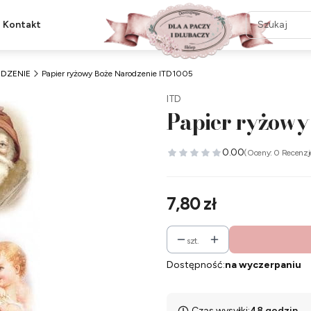
Kontakt
DZENIE
Papier ryżowy Boże Narodzenie ITD1005
ITD
Papier ryżowy
0.00
(Oceny: 0 Recenzj
Cena
7,80 zł
szt.
Dostępność:
na wyczerpaniu
Czas wysyłki:
48 godzin