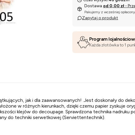
Dostawa
od 0,00 zł
- Prz
Pakujemy z wcześniej opłacon
Zapytaj o produkt
Program lojalnościo
Każda złotówka to 1 pun
tkujących, jak i dla zaawansowanych! .Jest doskonały do dekor
ułożone w różnych kierunkach, dzięki czemu papier zyskuje oryg
iększości klejów do decoupage. Sprawdzona technika nadruku po
ny do techniki serwetkowej (Serviettentechnik).