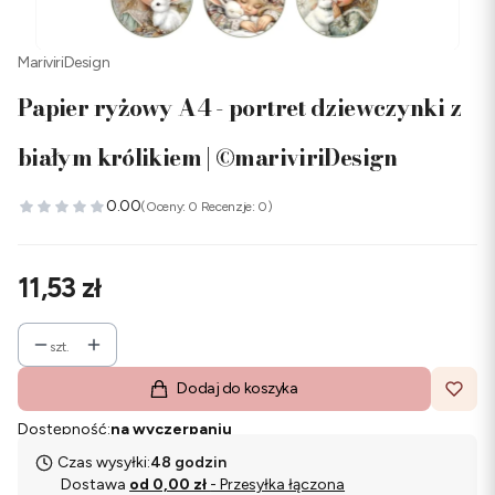
MariviriDesign
Papier ryżowy A4 - portret dziewczynki z
białym królikiem | ©mariviriDesign
0.00
(Oceny: 0 Recenzje: 0)
Cena
11,53 zł
szt.
Dodaj do koszyka
Dostępność:
na wyczerpaniu
Czas wysyłki:
48 godzin
Dostawa
od 0,00 zł
- Przesyłka łączona