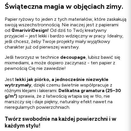
Świąteczna magia w objęciach zimy.
Papier ryżowy to jeden z tych materiałów, które zaskakują
swoją wszechstronnością. Nie inaczej jest z papierami
od
©
mariviriDesign!
Od dziś to Twój kreatywny
przyjaciel – jest lekki i bardzo wdzięczny w pracy. Idealny,
jeśli chcesz, żeby Twoje projekty miały wyjątkowy
charakter już od pierwszej warstwy.
Jeśli tworzysz w technice
decoupage
, lubisz bawić się
mixmediami, a może dopiero zaczynasz - ten papier z
pewnością Cię nie zawiedzie!
Jest
lekki jak piórko, a jednocześnie niezwykle
wytrzymały
, dzięki czemu świetnie współpracuje z
różnymi klejami i lakierami.
Delikatna gramatura (25–30
g/m²)
sprawia, że z łatwością wtapia się w tło, nie
marszczy się i daje piękny, naturalny efekt nawet na
nieregularnych powierzchniach.
Twórz swobodnie na każdej powierzchni i w
każdym stylu!