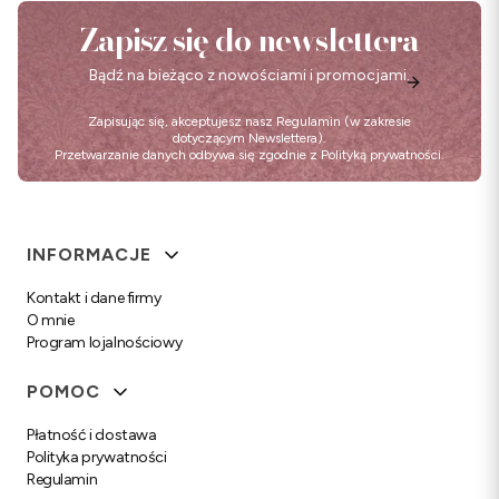
Zapisz się do newslettera
Bądź na bieżąco z nowościami i promocjami.
Zapisując się, akceptujesz nasz
Regulamin
(w zakresie
dotyczącym Newslettera).
Przetwarzanie danych odbywa się zgodnie z
Polityką prywatności
.
Linki w stopce
INFORMACJE
Kontakt i dane firmy
O mnie
Program lojalnościowy
POMOC
Płatność i dostawa
Polityka prywatności
Regulamin