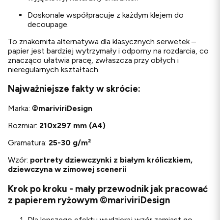
Doskonale współpracuje z każdym klejem do
decoupage.
To znakomita alternatywa dla klasycznych serwetek –
papier jest bardziej wytrzymały i odporny na rozdarcia, co
znacząco ułatwia pracę, zwłaszcza przy obłych i
nieregularnych kształtach.
Najważniejsze fakty w skrócie:
Marka:
©
mariviriDesign
Rozmiar:
210x297 mm (A4)
Gramatura:
25-30 g/m²
Wzór:
portrety dziewczynki z białym króliczkiem,
dziewczyna w zimowej scenerii
Krok po kroku - mały przewodnik jak pracować
z papierem ryżowym ©mariviriDesign
Dla lepszego efektu wydzieraj wzór zamiast go