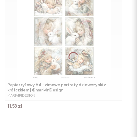
Papier ryżowy A4 - zimowe portrety dziewczynki z
króliczkiem | ©mariviriDesign
PRODUCENT
MARIVIRIDESIGN
Cena
11,53 zł