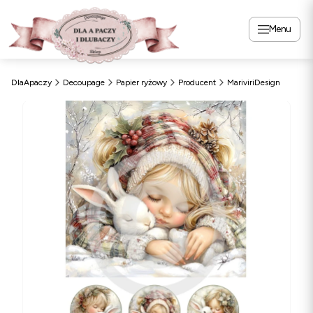
Menu
DlaApaczy
Decoupage
Papier ryżowy
Producent
MariviriDesign