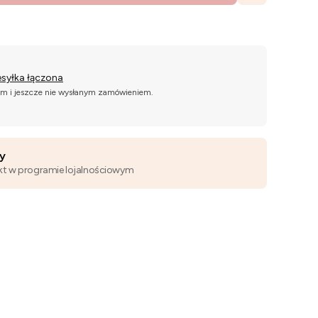
esyłka łączona
ym i jeszcze nie wysłanym zamówieniem.
wy
kt w programie lojalnościowym