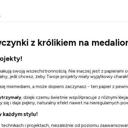
o
czynki z królikiem na medalio
ojekty!
kakują swoją wszechstronnością. Nie inaczej jest z papierami 
dealny, jeśli chcesz, żeby Twoje projekty miały wyjątkowy chara
ć się mixmediami, a może dopiero zaczynasz - ten papier z pewn
wytrzymały
, dzięki czemu świetnie współpracuje z różnymi klejam
y się i daje piękny, naturalny efekt nawet na nieregularnych po
w każdym stylu!
u technikach i projektach, niezależnie od poziomu zaawansowa