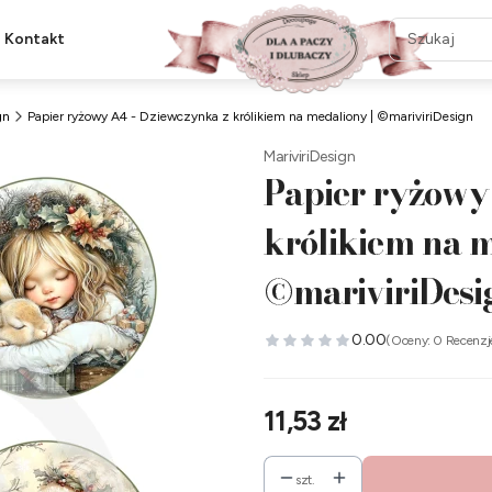
Kontakt
gn
Papier ryżowy A4 - Dziewczynka z królikiem na medaliony | ©mariviriDesign
MariviriDesign
Papier ryżowy
królikiem na m
©mariviriDesi
0.00
(Oceny: 0 Recenzj
Cena
11,53 zł
szt.