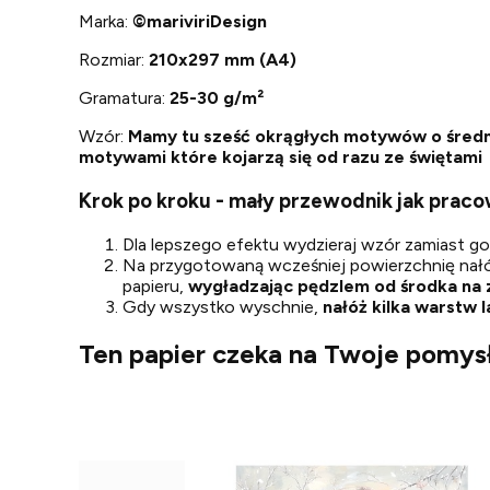
Marka:
©
mariviriDesign
Rozmiar:
210x297 mm (A4)
Gramatura:
25-30 g/m²
Wzór:
Mamy tu sześć okrągłych motywów o średnic
motywami które kojarzą się od razu ze świętami
Krok po kroku - mały przewodnik jak prac
Dla lepszego efektu wydzieraj wzór zamiast go w
Na przygotowaną wcześniej powierzchnię nał
papieru,
wygładzając pędzlem od środka na
Gdy wszystko wyschnie,
nałóż kilka warstw l
Ten papier czeka na Twoje pomysł