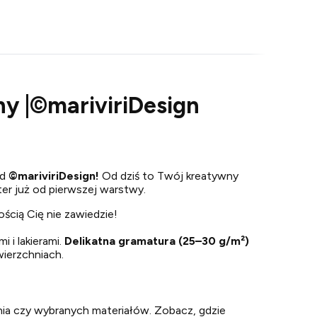
ny |©mariviriDesign
od
©
mariviriDesign!
Od dziś to Twój kreatywny
kter już od pierwszej warstwy.
ością Cię nie zawiedzie!
i i lakierami.
Delikatna gramatura (25–30 g/m²)
wierzchniach.
nia czy wybranych materiałów. Zobacz, gdzie