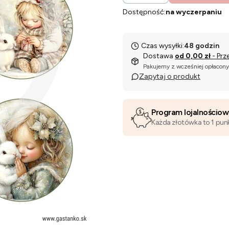
Dostępność:
na wyczerpaniu
Czas wysyłki:
48 godzin
Dostawa
od 0,00 zł
- Prz
Pakujemy z wcześniej opłacon
Zapytaj o produkt
Program lojalnościo
Każda złotówka to 1 pun