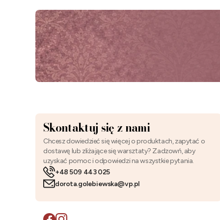
Skontaktuj się z nami
Chcesz dowiedzieć się więcej o produktach, zapytać o
dostawę lub zliżające się warsztaty? Zadzowń, aby
uzyskać pomoc i odpowiedzi na wszystkie pytania.
+48 509 443 025
dorota.golebiewska@vp.pl