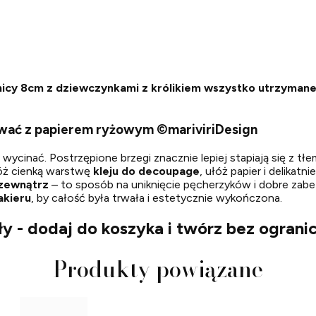
y 8cm z dziewczynkami z królikiem wszystko utrzymane w 
ować z papierem ryżowym ©mariviriDesign
ycinać. Postrzępione brzegi znacznie lepiej stapiają się z tłem 
óż cienką warstwę
kleju do decoupage
, ułóż papier i delikat
 zewnątrz
– to sposób na uniknięcie pęcherzyków i dobre zabe
akieru
, by całość była trwała i estetycznie wykończona.
y - dodaj do koszyka i twórz bez ograni
Produkty powiązane