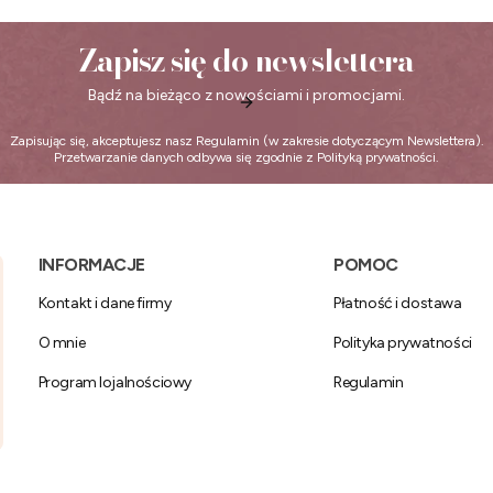
Zapisz się do newslettera
Bądź na bieżąco z nowościami i promocjami.
Zapisując się, akceptujesz nasz
Regulamin
(w zakresie dotyczącym Newslettera).
Przetwarzanie danych odbywa się zgodnie z
Polityką prywatności
.
Linki w stopce
INFORMACJE
POMOC
Kontakt i dane firmy
Płatność i dostawa
O mnie
Polityka prywatności
Program lojalnościowy
Regulamin