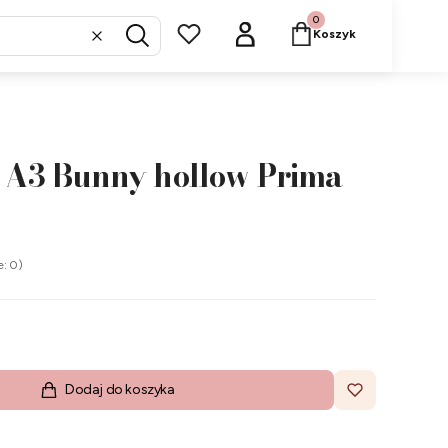
Produkty w koszyku: 
Koszyk
Wyczyść
Szukaj
 A3 Bunny hollow Prima
e: 0)
Dodaj do koszyka