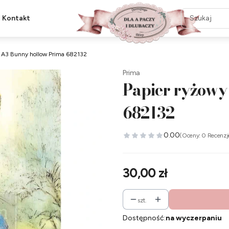
Kontakt
y A3 Bunny hollow Prima 682132
Prima
Papier ryżowy
682132
0.00
(Oceny: 0 Recenzj
Cena
30,00 zł
szt.
Dostępność:
na wyczerpaniu