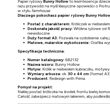
Papier ryżowy
Bunny Hollow
to kwintesencja dziecię
razu przywodzi na myśl klasyczne opowieści o Piotr
w stylu
farmhouse
.
Dlaczego pokochasz papier ryżowy Bunny Hollo
Postać z charakterem:
Króliczek w niebieski
Doskonała jakość pracy:
Włókna ryżowe od
R
niewidoczne.
Duży format A3:
Pozwala na ozdobienie całej 
Matowe, malarskie wykończenie:
Grafika wyg
Specyfikacja techniczna:
Numer katalogowy:
682132
Nazwa wzoru:
Bunny Hollow
Motyw:
Królik w niebieskim kubraczku, motywy 
Wymiary arkusza:
ok.
30 x 44 cm
(format A3)
Producent:
Redesign with Prima.
Pomysł na projekt:
Naklej postać króliczka na środek frontu białej komo
Całość zabezpiecz matowym lakierem, aby podkreślić