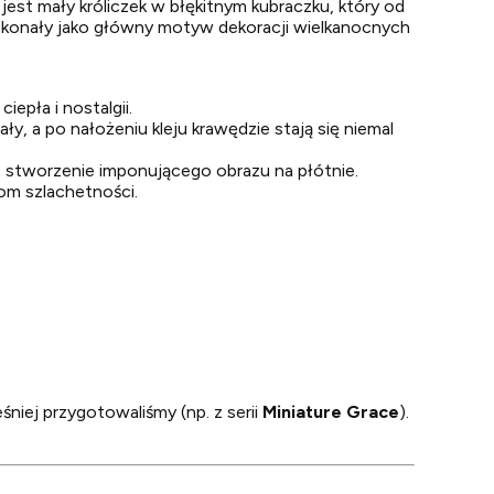
 jest mały króliczek w błękitnym kubraczku, który od
oskonały jako główny motyw dekoracji wielkanocnych
epła i nostalgii.
ły, a po nałożeniu kleju krawędzie stają się niemal
ub stworzenie imponującego obrazu na płótnie.
om szlachetności.
niej przygotowaliśmy (np. z serii
Miniature Grace
).