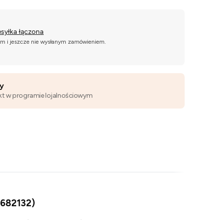
esyłka łączona
ym i jeszcze nie wysłanym zamówieniem.
wy
kt w programie lojalnościowym
 682132)