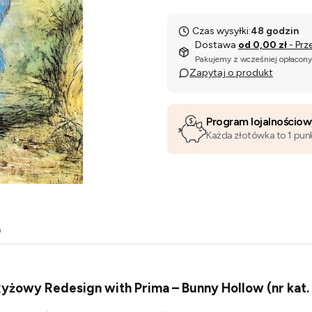
Czas wysyłki:
48 godzin
Dostawa
od 0,00 zł
- Prz
Pakujemy z wcześniej opłacon
Zapytaj o produkt
Program lojalnościo
Każda złotówka to 1 pun
o
Ryżowy Redesign with Prima – Bunny Hollow (nr kat.