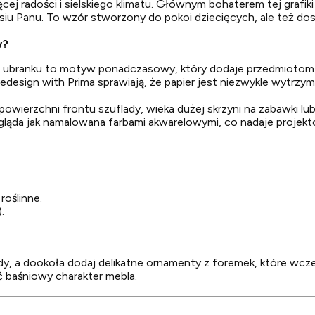
cej radości i sielskiego klimatu. Głównym bohaterem tej grafiki
usiu Panu. To wzór stworzony do pokoi dziecięcych, ale też d
w?
m ubranku to motyw ponadczasowy, który dodaje przedmiotom ci
edesign with Prima
sprawiają, że papier jest niezwykle wytrzyma
powierzchni frontu szuflady, wieka dużej skrzyni na zabawki l
ląda jak namalowana farbami akwarelowymi, co nadaje projekt
roślinne.
.
dy, a dookoła dodaj delikatne ornamenty z foremek, które wcześ
 baśniowy charakter mebla.