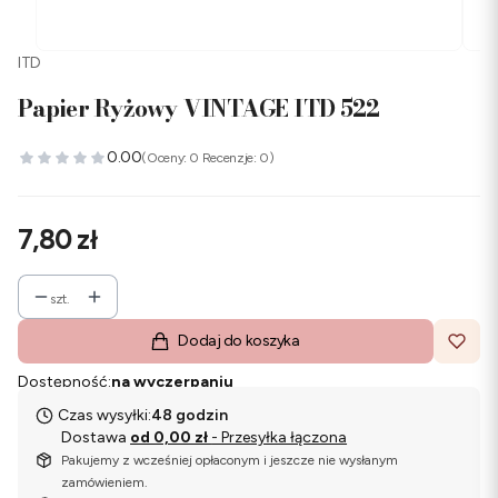
ITD
Papier Ryżowy VINTAGE ITD 522
0.00
(Oceny: 0 Recenzje: 0)
Cena
7,80 zł
szt.
Dodaj do koszyka
Dostępność:
na wyczerpaniu
Czas wysyłki:
48 godzin
Dostawa
od 0,00 zł
- Przesyłka łączona
Pakujemy z wcześniej opłaconym i jeszcze nie wysłanym
zamówieniem.