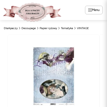
Menu
DlaApaczy
Decoupage
Papier ryżowy
Tematyka
VINTAGE