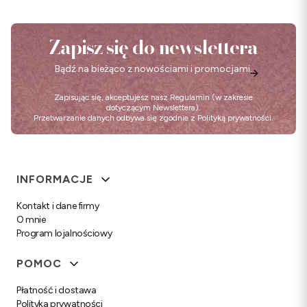
Zapisz się do newslettera
Bądź na bieżąco z nowościami i promocjami.
Zapisując się, akceptujesz nasz
Regulamin
(w zakresie
dotyczącym Newslettera).
Przetwarzanie danych odbywa się zgodnie z
Polityką prywatności
.
Linki w stopce
INFORMACJE
Kontakt i dane firmy
O mnie
Program lojalnościowy
POMOC
Płatność i dostawa
Polityka prywatności