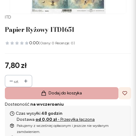
ITD
Papier Ryżowy ITD1651
0.00
(Oceny: 0 Recenzje: 0)
Cena
7,80 zł
szt.
Dodaj do koszyka
Dostępność:
na wyczerpaniu
Czas wysyłki:
48 godzin
Dostawa
od 0,00 zł
- Przesyłka łączona
Pakujemy z wcześniej opłaconym i jeszcze nie wysłanym
zamówieniem.