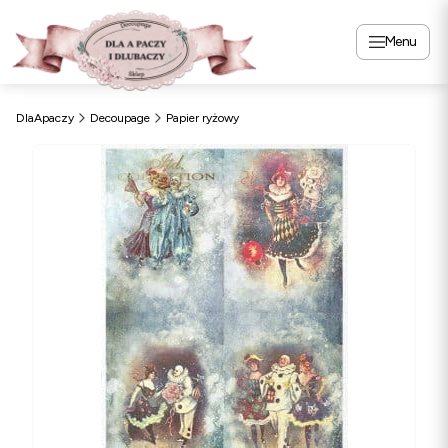
Menu
DlaApaczy
Decoupage
Papier ryżowy