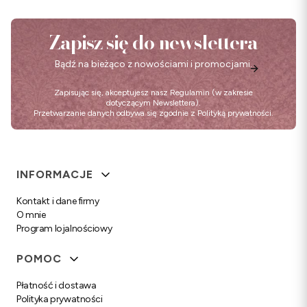
Zapisz się do newslettera
Bądź na bieżąco z nowościami i promocjami.
Zapisując się, akceptujesz nasz
Regulamin
(w zakresie
dotyczącym Newslettera).
Przetwarzanie danych odbywa się zgodnie z
Polityką prywatności
.
Linki w stopce
INFORMACJE
Kontakt i dane firmy
O mnie
Program lojalnościowy
POMOC
Płatność i dostawa
Polityka prywatności