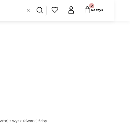
Produkty w koszyku: 
Koszyk
Wyczyść
Szukaj
staj z wyszukiwarki, żeby