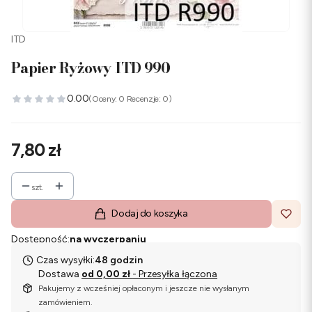
ITD
Papier Ryżowy ITD 990
0.00
(Oceny: 0 Recenzje: 0)
Cena
7,80 zł
szt.
Dodaj do koszyka
Dostępność:
na wyczerpaniu
Czas wysyłki:
48 godzin
Dostawa
od 0,00 zł
- Przesyłka łączona
Pakujemy z wcześniej opłaconym i jeszcze nie wysłanym
zamówieniem.