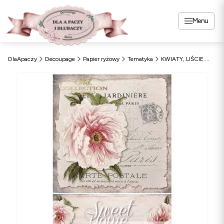
Menu
DlaApaczy
Decoupage
Papier ryżowy
Tematyka
KWIATY, LIŚCIE....