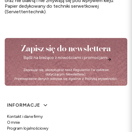
oraz nie blakną i nie zmywają się pod wpływem kleju.
Papier dedykowany do techniki serwetkowej
(Serviettentechnik).
Zapisz się do newslettera
Bądź na bieżąco z nowościami i promocjami.
Zapisując się, akceptujesz nasz
Regulamin
(w zakresie
dotyczącym Newslettera).
Przetwarzanie danych odbywa się zgodnie z
Polityką prywatności
.
Linki w stopce
INFORMACJE
Kontakt i dane firmy
O mnie
Program lojalnościowy