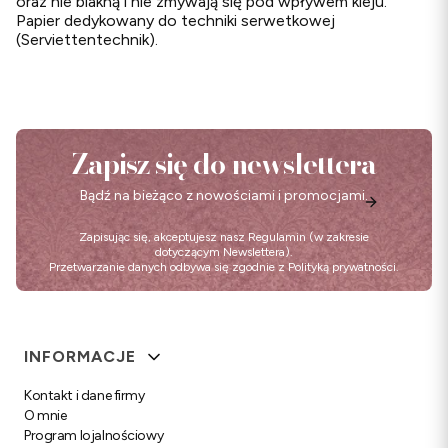
oraz nie blakną i nie zmywają się pod wpływem kleju.
Papier dedykowany do techniki serwetkowej
(Serviettentechnik).
Zapisz się do newslettera
Bądź na bieżąco z nowościami i promocjami.
Zapisując się, akceptujesz nasz
Regulamin
(w zakresie
dotyczącym Newslettera).
Przetwarzanie danych odbywa się zgodnie z
Polityką prywatności
.
Linki w stopce
INFORMACJE
Kontakt i dane firmy
O mnie
Program lojalnościowy