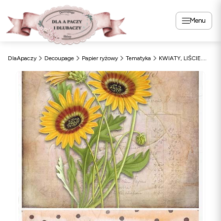
Menu
DlaApaczy
Decoupage
Papier ryżowy
Tematyka
KWIATY, LIŚCIE....