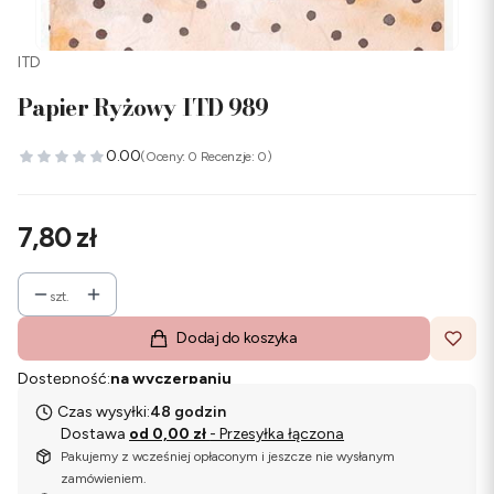
ITD
Papier Ryżowy ITD 989
0.00
(Oceny: 0 Recenzje: 0)
Cena
7,80 zł
szt.
Dodaj do koszyka
Dostępność:
na wyczerpaniu
Czas wysyłki:
48 godzin
Dostawa
od 0,00 zł
- Przesyłka łączona
Pakujemy z wcześniej opłaconym i jeszcze nie wysłanym
zamówieniem.