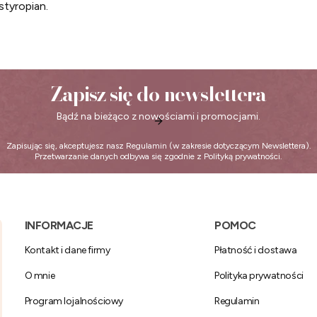
styropian.
Zapisz się do newslettera
Bądź na bieżąco z nowościami i promocjami.
Zapisując się, akceptujesz nasz
Regulamin
(w zakresie dotyczącym Newslettera).
Przetwarzanie danych odbywa się zgodnie z
Polityką prywatności
.
Linki w stopce
INFORMACJE
POMOC
Kontakt i dane firmy
Płatność i dostawa
O mnie
Polityka prywatności
Program lojalnościowy
Regulamin