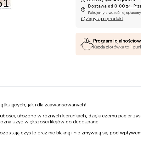
Dostawa
od 0,00 zł
- Prz
Pakujemy z wcześniej opłacon
Zapytaj o produkt
Program lojalnościo
Każda złotówka to 1 pun
ątkujących, jak i dla zaawansowanych!
ubości, ułożone w różnych kierunkach, dzięki czemu papier zysk
 można użyć większości klejów do decoupage.
ostają czyste oraz nie blakną i nie zmywają się pod wpływem