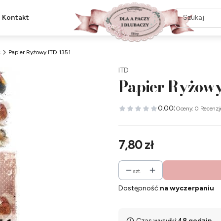
Kontakt
C
Papier Ryżowy ITD 1351
ITD
Papier Ryżowy
0.00
(Oceny: 0 Recenzj
Cena
7,80 zł
szt.
Dostępność:
na wyczerpaniu
Czas wysyłki:
48 godzin