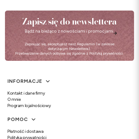
Zapisz się do newslettera
Bądź na bieżąco z nowościami i promocjami.
Zapisując się, akceptujesz nasz
Regulamin
(w zakresie
dotyczącym Newslettera).
Przetwarzanie danych odbywa się zgodnie z
Polityką prywatności
.
Linki w stopce
INFORMACJE
Kontakt i dane firmy
O mnie
Program lojalnościowy
POMOC
Płatność i dostawa
Polityka prywatności