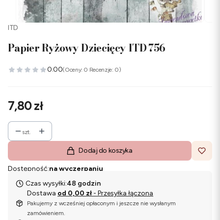
ITD
Papier Ryżowy Dziecięcy ITD 756
0.00
(Oceny: 0 Recenzje: 0)
Cena
7,80 zł
szt.
Dodaj do koszyka
Dostępność:
na wyczerpaniu
Czas wysyłki:
48 godzin
Dostawa
od 0,00 zł
- Przesyłka łączona
Pakujemy z wcześniej opłaconym i jeszcze nie wysłanym
zamówieniem.