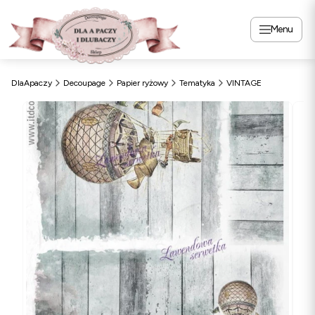
Menu
DlaApaczy
Decoupage
Papier ryżowy
Tematyka
VINTAGE