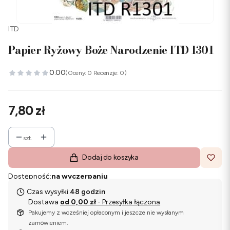
ITD
Papier Ryżowy Boże Narodzenie ITD 1301
0.00
(Oceny: 0 Recenzje: 0)
Cena
7,80 zł
szt.
Dodaj do koszyka
Dostępność:
na wyczerpaniu
Czas wysyłki:
48 godzin
Dostawa
od 0,00 zł
- Przesyłka łączona
Pakujemy z wcześniej opłaconym i jeszcze nie wysłanym
zamówieniem.