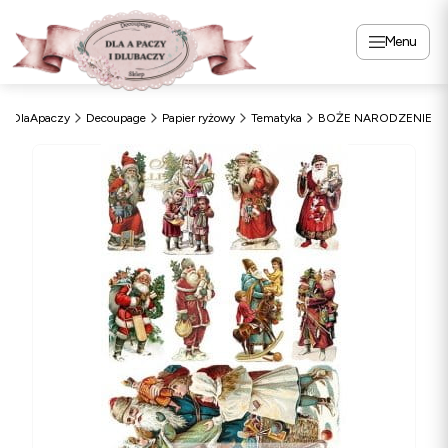
Menu
DlaApaczy
Decoupage
Papier ryżowy
Tematyka
BOŻE NARODZENIE