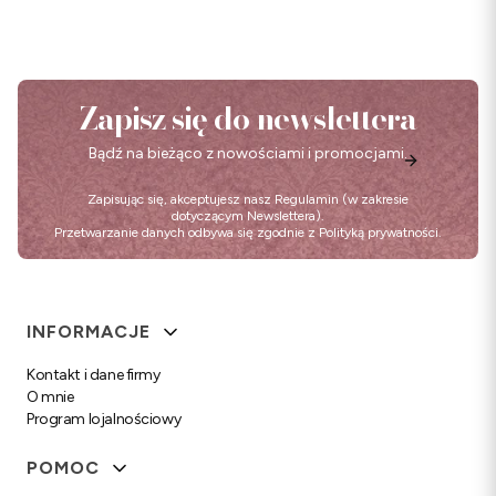
Zapisz się do newslettera
Bądź na bieżąco z nowościami i promocjami.
Zapisując się, akceptujesz nasz
Regulamin
(w zakresie
dotyczącym Newslettera).
Przetwarzanie danych odbywa się zgodnie z
Polityką prywatności
.
Linki w stopce
INFORMACJE
Kontakt i dane firmy
O mnie
Program lojalnościowy
POMOC