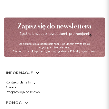
Zapisz się do newslettera
Bądź na bieżąco z nowościami i promocjami.
Zapisując się, akceptujesz nasz
Regulamin
(w zakresie
dotyczącym Newslettera).
Przetwarzanie danych odbywa się zgodnie z
Polityką prywatności
.
Linki w stopce
INFORMACJE
Kontakt i dane firmy
O mnie
Program lojalnościowy
POMOC