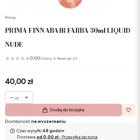
Prima
PRIMA FINNABAIR FARBA 30ml LIQUID
NUDE
0.00
(Oceny: 0 Recenzje: 0)
Cena
40,00 zł
szt.
Dodaj do koszyka
Dostępność:
na wyczerpaniu
Czas wysyłki:
48 godzin
Dostawa
od 0,00 zł
- Przesyłka łączona