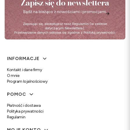
Zapisz się do newslettera
Bądź na bieżąco z nowościami i promocjami.
Zapisując się, akceptujesz nasz
Regulamin
(w zakresie
dotyczącym Newslettera).
Przetwarzanie danych odbywa się zgodnie z
Polityką prywatności
.
Linki w stopce
INFORMACJE
Kontakt i dane firmy
O mnie
Program lojalnościowy
POMOC
Płatność i dostawa
Polityka prywatności
Regulamin
MOJE KONTO