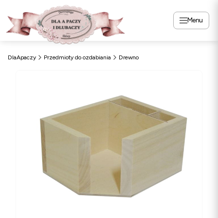
Menu
DlaApaczy
Przedmioty do ozdabiania
Drewno