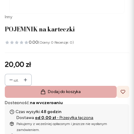
Inny
POJEMNIK na karteczki
0.00
(Oceny: 0 Recenzje: 0)
Cena
20,00 zł
szt.
Dodaj do koszyka
Dostępność:
na wyczerpaniu
Czas wysyłki:
48 godzin
Dostawa
od 0,00 zł
- Przesyłka łączona
Pakujemy z wcześniej opłaconym i jeszcze nie wysłanym
zamówieniem.