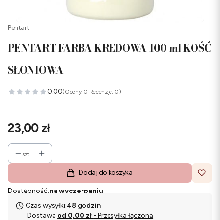
Pentart
PENTART FARBA KREDOWA 100 ml KOŚĆ
SŁONIOWA
0.00
(Oceny: 0 Recenzje: 0)
Cena
23,00 zł
szt.
Dodaj do koszyka
Dostępność:
na wyczerpaniu
Czas wysyłki:
48 godzin
Dostawa
od 0,00 zł
- Przesyłka łączona