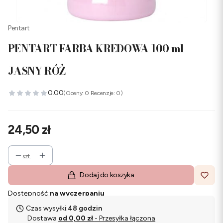
Pentart
PENTART FARBA KREDOWA 100 ml
JASNY RÓŻ
0.00
(Oceny: 0 Recenzje: 0)
Cena
24,50 zł
szt.
Dodaj do koszyka
Dostępność:
na wyczerpaniu
Czas wysyłki:
48 godzin
Dostawa
od 0,00 zł
- Przesyłka łączona