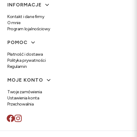
Linki w stopce
INFORMACJE
Kontakt i dane firmy
O mnie
Program lojalnościowy
POMOC
Płatność i dostawa
Polityka prywatności
Regulamin
MOJE KONTO
Twoje zamówienia
Ustawienia konta
Przechowalnia