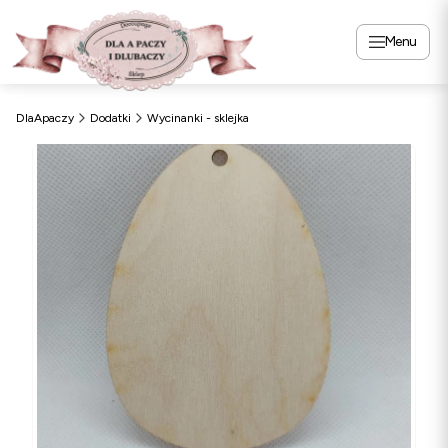
Menu
DlaApaczy
Dodatki
Wycinanki - sklejka