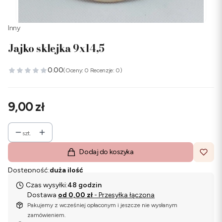
Inny
Jajko sklejka 9x14,5
0.00
(Oceny: 0 Recenzje: 0)
Cena
9,00 zł
szt.
Dodaj do koszyka
Dostępność:
duża ilość
Czas wysyłki:
48 godzin
Dostawa
od 0,00 zł
- Przesyłka łączona
Pakujemy z wcześniej opłaconym i jeszcze nie wysłanym
zamówieniem.