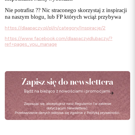
Nie potrafisz ?? Nic straconego skorzystaj z inspiracji
na naszym blogu, lub FP których wciąż przybywa
https://dlaapaczy.pl/pl/n/category/Inspiracje/2
https://www.facebook.com/dlaapaczyidlubaczy/?
ref=pages_you_manage
Zapisz się do newslettera
Bądź na bieżąco z nowościami i promocjami.
Zapisując się, akceptujesz nasz
Regulamin
(w zakresie
dotyczącym Newslettera).
Przetwarzanie danych odbywa się zgodnie z
Polityką prywatności
.